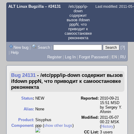
ALT Linux Bugzilla
– #24131
/etc/ppp/ip-
Last modified: 2011-05
down
содержит
вызов ifdown
pppN, что
приводит к
самоостановке
реконнекта
New bug
|
Search
|
[?]
|
Help
Register
|
Log In
|
Forgot Password
|
EN
|
RU
Bug 24131
-
/etc/ppp/ip-down содержит вызов
ifdown pppN, что приводит к самоостановке
реконнекта
Status
:
NEW
Reported:
2010-09-21
15:51 MSD
by
Sergey Y.
Alias:
None
Afonin
Modified:
2011-05-07
Product:
Sisyphus
00:22 MSK
Component:
ppp (
show other bugs
)
(
History
)
CC List:
3 users