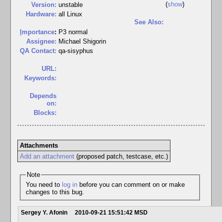
(
show
)
Version:
unstable
Hardware:
all Linux
See Also:
I
mportance
:
P3 normal
Assignee:
Michael Shigorin
QA Contact:
qa-sisyphus
URL:
Keywords:
Depends
on:
Blocks:
Attachments
Add an attachment
(proposed patch, testcase, etc.)
Note
You need to
log in
before you can comment on or make
changes to this bug.
Sergey Y. Afonin
2010-09-21 15:51:42 MSD