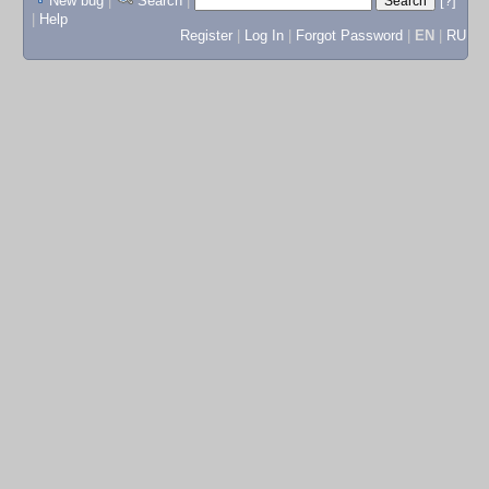
New bug
|
Search
|
[?]
|
Help
Register
|
Log In
|
Forgot Password
|
EN
|
RU