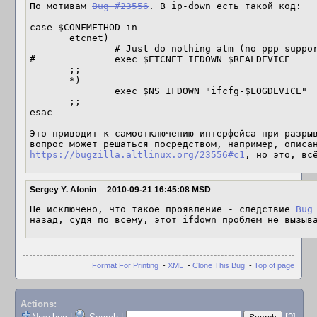
По мотивам 
Bug #23556
. В ip-down есть такой код:

case $CONFMETHOD in

       etcnet)

               # Just do nothing atm (no ppp support in /etc/net).

#              exec $ETCNET_IFDOWN $REALDEVICE

       ;;

       *)

               exec $NS_IFDOWN "ifcfg-$LOGDEVICE"

       ;;

esac

Это приводит к самоотключению интерфейса при разрыв
https://bugzilla.altlinux.org/23556#c1
, но это, вс
Sergey Y. Afonin
2010-09-21 16:45:08 MSD
Не исключено, что такое проявление - следствие 
Bug
назад, судя по всему, этот ifdown проблем не вызыв
Format For Printing
-
XML
-
Clone This Bug
-
Top of page
Actions: