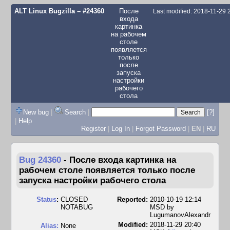
ALT Linux Bugzilla
– #24360
После
Last modified: 2018-11-29
входа
картинка
на рабочем
столе
появляется
только
после
запуска
настройки
рабочего
стола
New bug
|
Search
|
[?]
|
Help
Register
|
Log In
|
Forgot Password
|
EN
|
RU
Bug 24360
-
После входа картинка на
рабочем столе появляется только после
запуска настройки рабочего стола
Status
:
CLOSED
Reported:
2010-10-19 12:14
NOTABUG
MSD by
LugumanovAlexandr
Modified:
2018-11-29 20:40
Alias:
None