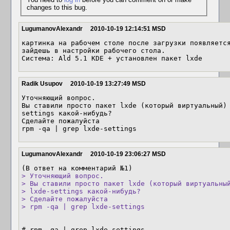
changes to this bug.
LugumanovAlexandr
2010-10-19 12:14:51 MSD
картинка на рабочем столе после загрузки появляется
зайдешь в настройки рабочего стола.

Система: Ald 5.1 KDE + установлен пакет lxde
Radik Usupov
2010-10-19 13:27:49 MSD
Уточняющий вопрос.

Вы ставили просто пакет lxde (который виртуальный)
settings какой-нибудь?

Сделайте пожалуйста 

rpm -qa | grep lxde-settings
LugumanovAlexandr
2010-10-19 23:06:27 MSD
> Уточняющий вопрос.

> Вы ставили просто пакет lxde (который виртуальный
> lxde-settings какой-нибудь?

> Сделайте пожалуйста 

> rpm -qa | grep lxde-settings
# rpm -qa | grep lxde-settings
