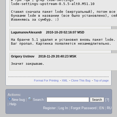
lxde-settings-upstream-0.5.5-alt0.M51.10

Ставил сначала пакет lxde (виртуальный), потом все 
буквами lxde в названии (все было установлено), сей
Извиняюсь за сумбур. :)
LugumanovAlexandr
2010-10-20 02:16:07 MSD
На бранче 5.1 удалил и установил вновь пакет lxde.

Баг пропал. Картинка появляется незамедлительно.
Grigory Ustinov
2018-11-29 20:40:23 MSK
Значит закрываю.
Format For Printing
-
XML
-
Clone This Bug
-
Top of page
Actions:
New bug
|
Search
|
[?]
|
Help
Register
|
Log In
|
Forgot Password
|
EN
|
RU