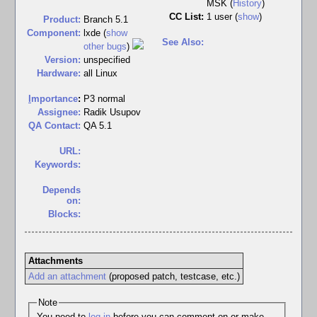
MSK (
History
)
CC List:
1 user
(
show
)
Product:
Branch 5.1
Component:
lxde (
show
See Also:
other bugs
)
Version:
unspecified
Hardware:
all Linux
I
mportance
:
P3 normal
Assignee:
Radik Usupov
QA Contact:
QA 5.1
URL:
Keywords:
Depends
on:
Blocks:
Attachments
Add an attachment
(proposed patch, testcase, etc.)
Note
You need to
log in
before you can comment on or make