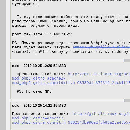
суммируются.

  Т. е., если помимо файла <name> присутствует, например, файл <name>~, созданный 
редактором (имя неважно, важно на наличие одного mo
выходе получаются пёрлы вида:

post_max_size = "16M""16M"

PS: Помимо ручному редактированию %php5_sysconfdir/
бага будет мешать закрыть 
https://bugzilla.altlinu
<name>{,.rpm*} тоже будут сливаться (т. к. mode бу
solo
2010-10-25 12:29:54 MSD
  Предлагаю такой патч: 
http://git.altlinux.org/pe
mod_php5.git?p=apache2-
mod_php5.git;a=commitdiff;h=63539dfa371312f2dcb1f1
  PS: Готовлю NMU.
solo
2010-10-25 14:21:15 MSD
Предлагаемое исправление: 
http://git.altlinux.org/
mod_php5.git?p=apache2-
mod_php5.git;a=commit;h=688234db996e2fcb80a2ca48b5