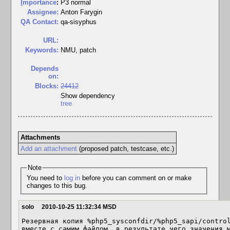
I
mportance
:
P3 normal
Assignee:
Anton Farygin
QA Contact:
qa-sisyphus
URL:
Keywords:
NMU, patch
Depends
on:
Blocks:
24412
Show dependency
tree
Attachments
Add an attachment
(proposed patch, testcase, etc.)
Note
You need to
log in
before you can comment on or make
changes to this bug.
solo
2010-10-25 11:32:34 MSD
Резервная копия %php5_sysconfdir/%php5_sapi/control
вместе с самим файлом, в результате чего значения м