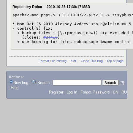
Repository Robot
2010-10-25 17:30:17 MSD
apache2-mod_php5-5.3.3.20100722-alt2.3 -> sisyphus:
* Mon Oct 25 2010 Aleksey Avdeev <solo@altlinux> 5.
- control(8) fix:

  + backup files (~|\.rpm(save|new)) are excluded from processing

    (Closes: 
#24413
)

  + use %config for files subpackage %name-control
Format For Printing
-
XML
-
Clone This Bug
-
Top of page
Actions:
New bug
|
Search
|
[?]
|
Help
Register
|
Log In
|
Forgot Password
|
EN
|
RU