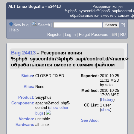
ALT Linux Bugzilla
– #24413
Резервная копия
%php5_sysconfdir/%php5_sapi/control
обрабатывается вместе с самим 
New bug
|
Search
|
[?]
|
Help
Register
|
Log In
|
Forgot Password
|
EN
|
RU
Bug 24413
-
Резервная копия
%php5_sysconfdir/%php5_sapi/control.d/<name>
обрабатывается вместе с самим файлом
Status
:
CLOSED FIXED
Reported:
2010-10-25
11:32 MSD
by
solo
Alias:
None
Modified:
2010-10-25
17:30 MSD
Product:
Sisyphus
(
History
)
Component:
apache2-mod_php5-
CC List:
1 user
control (
show other
(
show
)
bugs
)
Version:
unstable
See Also:
Hardware:
all Linux