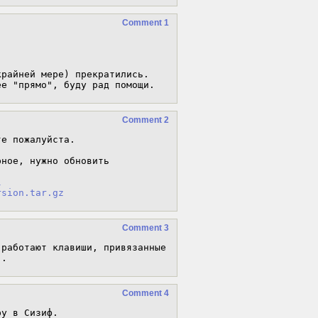
Comment 1
райней мере) прекратились. 
ее "прямо", буду рад помощи.
Comment 2
е пожалуйста.

ное, нужно обновить

l
rsion.tar.gz
Comment 3
работают клавиши, привязанные 
).
Comment 4
ру в Сизиф.