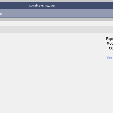
xbindkeys падает
p
Repo
Mod
CC
See