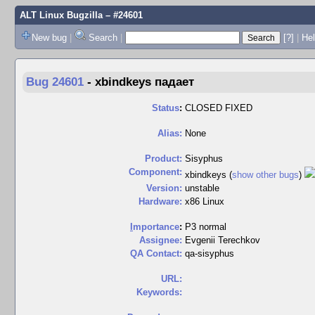
ALT Linux Bugzilla
– #24601
New bug
|
Search
|
[?]
|
Hel
Bug 24601
-
xbindkeys падает
Status
:
CLOSED FIXED
Alias:
None
Product:
Sisyphus
Component:
xbindkeys (
show other bugs
)
Version:
unstable
Hardware:
x86 Linux
I
mportance
:
P3 normal
Assignee:
Evgenii Terechkov
QA Contact:
qa-sisyphus
URL:
Keywords: