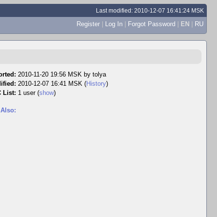
Last modified: 2010-12-07 16:41:24 MSK
Register
|
Log In
|
Forgot Password
|
EN
|
RU
rted:
2010-11-20 19:56 MSK by
tolya
ified:
2010-12-07 16:41 MSK (
History
)
 List:
1 user
(
show
)
 Also: