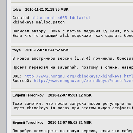
tolya
2010-11-21 01:18:35 MSK
Created 
attachment 4665
[details]
xbindkeys_malloc.patch

Написал автору. Пока с патчем падения (у меня, по к
Если кто-то знающий xlib подскажет как сделать бол
tolya
2010-12-07 03:41:52 MSK
В новой апстримной версии (1.8.4) починили. Обновит
Проект переехал на savannah, поэтому в спеке, навер
URL: 
http://www.nongnu.org/xbindkeys/xbindkeys.htm
Source0: 
http://www.nongnu.org/xbindkeys/%name-%ve
Evgenii Terechkov
2010-12-07 05:01:12 MSK
Тоже заметил, что после запуска иксов регулярно не 
через xbindkeys (в логах при этотом видел сегфолты
Evgenii Terechkov
2010-12-07 05:02:31 MSK
Попробую посмотреть на новую версию, если что собе