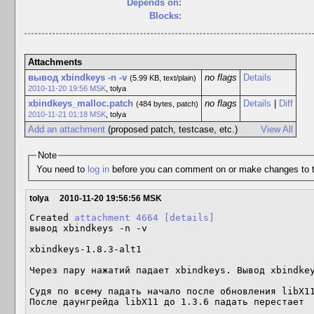
Depends on:
Blocks:
Attachments
вывод xbindkeys -n -v
no flags
Details
(5.99 KB, text/plain)
2010-11-20 19:56 MSK
,
tolya
xbindkeys_malloc.patch
no flags
Details
|
Diff
(484 bytes, patch)
2010-11-21 01:18 MSK
,
tolya
Add an attachment
(proposed patch, testcase, etc.)
View All
Note
You need to
log in
before you can comment on or make changes to t
tolya
2010-11-20 19:56:56 MSK
Created 
attachment 4664
[details]
вывод xbindkeys -n -v

xbindkeys-1.8.3-alt1

Через пару нажатий падает xbindkeys. Вывод xbindkey
Судя по всему падать начало после обновления libX11
После даунгрейда libX11 до 1.3.6 падать перестает