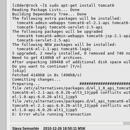
[c0der@rock ~]$ sudo apt-get install tomcat6

Reading Package Lists... Done

Building Dependency Tree... Done

The following extra packages will be installed:

  tomcat6-admin-webapps tomcat6-el-2.1-api tomcat6-jsp-2.1-api tomcat6-lib

  tomcat6-log4j tomcat6-servlet-2.5-api

The following packages will be upgraded

  tomcat6 tomcat6-admin-webapps tomcat6-jsp-2.1-api tomcat6-lib

  tomcat6-servlet-2.5-api

The following NEW packages will be installed:

  tomcat6-el-2.1-api tomcat6-log4j

5 upgraded, 2 newly installed, 0 removed and 740 no
Need to get 4140kB of archives.

After unpacking 1094kB of additional disk space wil
Do you want to continue? [Y/n] 

[skip]

Fetched 4140kB in 8s (490kB/s)                     
Committing changes...

Preparing...                 ######################
file /etc/alternatives/packages.d/el_1_0_api_tomcat
tomcat6-el-2.1-api-6.0.26-alt3_13jpp6 conflicts wi
el-1.0-api-6.0.26-alt1_1jpp5

file /etc/alternatives/packages.d/el_api_tomcat6-el
tomcat6-el-2.1-api-6.0.26-alt3_13jpp6 conflicts wi
el-1.0-api-6.0.26-alt1_1jpp5

E: Error while running transaction
Slava Semushin
2010-12-26 18:50:11 MSK