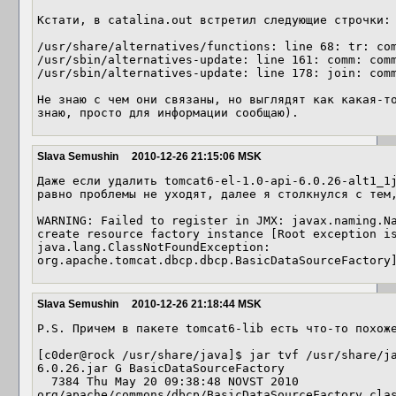
Кстати, в catalina.out встретил следующие строчки:

/usr/share/alternatives/functions: line 68: tr: com
/usr/sbin/alternatives-update: line 161: comm: comm
/usr/sbin/alternatives-update: line 178: join: comm
Не знаю с чем они связаны, но выглядят как какая-то
знаю, просто для информации сообщаю).
Slava Semushin
2010-12-26 21:15:06 MSK
Даже если удалить tomcat6-el-1.0-api-6.0.26-alt1_1j
равно проблемы не уходят, далее я столкнулся с тем,
WARNING: Failed to register in JMX: javax.naming.Na
create resource factory instance [Root exception is
java.lang.ClassNotFoundException: 
org.apache.tomcat.dbcp.dbcp.BasicDataSourceFactory
Slava Semushin
2010-12-26 21:18:44 MSK
P.S. Причем в пакете tomcat6-lib есть что-то похоже
[c0der@rock /usr/share/java]$ jar tvf /usr/share/j
6.0.26.jar G BasicDataSourceFactory

  7384 Thu May 20 09:38:48 NOVST 2010 
org/apache/commons/dbcp/BasicDataSourceFactory.clas