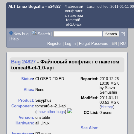
ALT Linux Bugzilla
– #24827
Файловый
Last modified: 2011-01-11 0
конфликт
с пакетом
tomcat6-
el-1.0-api
New bug
|
Search
|
[?]
|
Help
Register
|
Log In
|
Forgot Password
|
EN
|
RU
Bug 24827
-
Файловый конфликт с пакетом
tomcat6-el-1.0-api
Status
:
CLOSED FIXED
Reported:
2010-12-26
18:38 MSK
by
Slava
Alias:
None
Semushin
Modified:
2011-01-11
Product:
Sisyphus
00:53 MSK
Component:
tomcat6-el-2.1-api
(
History
)
(
show other bugs
)
CC List:
0 users
Version:
unstable
Hardware:
all Linux
See Also:
I
mportance
:
P3 major