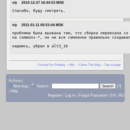
viy
2010-12-27 16:44:53 MSK
Спасибо, буду смотреть.
viy
2011-01-11 00:53:44 MSK
проблема была вызвана тем, что сборка переехала со 
на commons-*, но не все симлинки правильно создавал
надеюсь, убрал в alt3_16
Format For Printing
-
XML
-
Clone This Bug
-
Top of page
Actions:
New bug
|
Search
|
[?]
|
Help
Register
|
Log In
|
Forgot Password
|
EN
|
RU