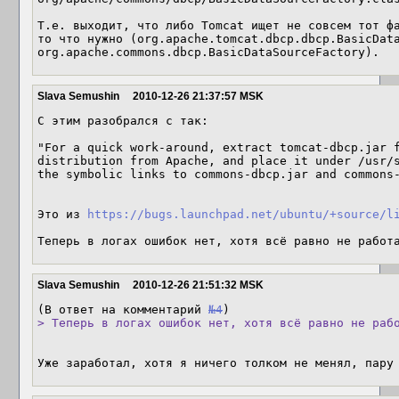
Т.е. выходит, что либо Tomcat ищет не совсем тот фа
то что нужно (org.apache.tomcat.dbcp.dbcp.BasicData
org.apache.commons.dbcp.BasicDataSourceFactory).
Slava Semushin
2010-12-26 21:37:57 MSK
С этим разобрался с так:

"For a quick work-around, extract tomcat-dbcp.jar f
distribution from Apache, and place it under /usr/s
the symbolic links to commons-dbcp.jar and commons-
Это из 
https://bugs.launchpad.net/ubuntu/+source/l
Теперь в логах ошибок нет, хотя всё равно не работ
Slava Semushin
2010-12-26 21:51:32 MSK
(В ответ на комментарий 
№4
> Теперь в логах ошибок нет, хотя всё равно не раб
Уже заработал, хотя я ничего толком не менял, пару