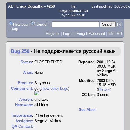
ALT Linux Bugzilla
– #250
Не
Last modified: 2003-08
поддреживается
русский язык
New bug
|
Search
|
[?]
|
Help
Register
|
Log In
|
Forgot Password
|
EN
|
RU
Bug 250
-
Не поддреживается русский язык
Status
:
CLOSED FIXED
Reported:
2001-12-24
09:00 MSK
by
Serge A.
Alias:
None
Volkov
Modified:
2003-08-25
Product:
Sisyphus
15:18 MSD
Component:
gq (
show other bugs
)
(
History
)
CC List:
0 users
Version:
unstable
Hardware:
all Linux
See Also:
I
mportance
:
P4 enhancement
Assignee:
Serge A. Volkov
QA Contact: