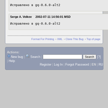
Исправлено в gq-0.6.0-alt2
Serge A. Volkov
2002-07-11 14:56:01 MSD
Исправлено в gq-0.6.0-alt2
Format For Printing
-
XML
-
Clone This Bug
-
Top of page
Actions:
New bug
|
Search
|
[?]
|
Help
Register
|
Log In
|
Forgot Password
|
EN
|
RU