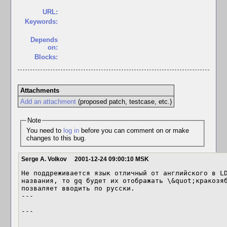
URL:
Keywords:
Depends
on:
Blocks:
Attachments
Add an attachment
(proposed patch, testcase, etc.)
Note
You need to
log in
before you can comment on or make
changes to this bug.
Serge A. Volkov
2001-12-24 09:00:10 MSK
Не поддреживается язык отличный от английского в LD
названия, то gq будет их отображать \&quot;кракозяб
позваляет вводить по русски.

---

---
