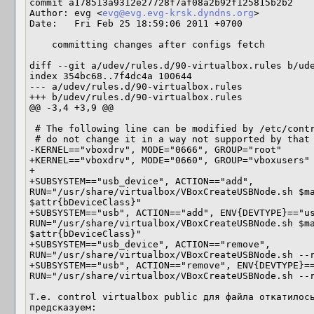
commit a178513a9312e27728f7af08a2b92f125815b2b2

Author: evg <
evg@evg.evg-krsk.dyndns.org
>

Date:   Fri Feb 25 18:59:06 2011 +0700

    committing changes after configs fetch

diff --git a/udev/rules.d/90-virtualbox.rules b/ude
index 354bc68..7f4dc4a 100644

--- a/udev/rules.d/90-virtualbox.rules

+++ b/udev/rules.d/90-virtualbox.rules

@@ -3,4 +3,9 @@

 # The following line can be modified by /etc/control.d/facilities/virtualbox;

 # do not change it in a way not supported by that script.

-KERNEL=="vboxdrv", MODE="0666", GROUP="root"

+KERNEL=="vboxdrv", MODE="0660", GROUP="vboxusers"

+

+SUBSYSTEM=="usb_device", ACTION=="add", 
RUN="/usr/share/virtualbox/VBoxCreateUSBNode.sh $ma
$attr{bDeviceClass}"

+SUBSYSTEM=="usb", ACTION=="add", ENV{DEVTYPE}=="us
RUN="/usr/share/virtualbox/VBoxCreateUSBNode.sh $ma
$attr{bDeviceClass}"

+SUBSYSTEM=="usb_device", ACTION=="remove", 
RUN="/usr/share/virtualbox/VBoxCreateUSBNode.sh --r
+SUBSYSTEM=="usb", ACTION=="remove", ENV{DEVTYPE}==
RUN="/usr/share/virtualbox/VBoxCreateUSBNode.sh --r
Т.е. control virtualbox public для файла откатилось
предсказуем:
