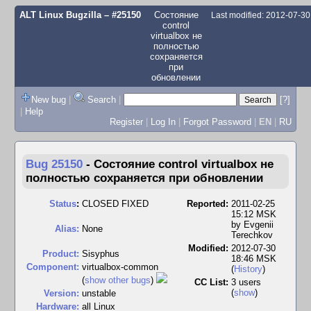
ALT Linux Bugzilla
– #25150
Состояние
Last modified: 2012-07-3
control
virtualbox не
полностью
сохраняется
при
обновлении
New bug
|
Search
|
[?]
|
Help
Register
|
Log In
|
Forgot Password
|
EN
|
RU
Bug 25150
-
Состояние control virtualbox не
полностью сохраняется при обновлении
Status
:
CLOSED FIXED
Reported:
2011-02-25
15:12 MSK
by
Evgenii
Alias:
None
Terechkov
Modified:
2012-07-30
Product:
Sisyphus
18:46 MSK
Component:
virtualbox-common
(
History
)
(
show other bugs
)
CC List:
3 users
(
show
)
Version:
unstable
Hardware:
all Linux