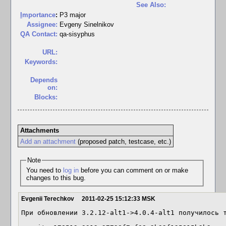
See Also:
I
mportance
:
P3 major
Assignee:
Evgeny Sinelnikov
QA Contact:
qa-sisyphus
URL:
Keywords:
Depends
on:
Blocks:
Attachments
Add an attachment
(proposed patch, testcase, etc.)
Note
You need to
log in
before you can comment on or make
changes to this bug.
Evgenii Terechkov
2011-02-25 15:12:33 MSK
При обновлении 3.2.12-alt1->4.0.4-alt1 получилось т