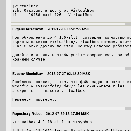
$VirtualBox 

zsh: Отказано в доступе: VirtualBox

[1]    10158 exit 126   VirtualBox
Evgenii Terechkov
2011-12-16 10:41:55 MSK
При обновлении до 4.1.6-alt1, ситуация полностью п
скрипты пакетов virtualbox/virtualbox-common, крими
и во многих других пакетах. Почему неверно работает
Давайте или чинить чтобы public сохранялось при обн
крайнем случае.
Evgeny Sinelnikov
2012-07-27 02:12:30 MSK
Проблема, похоже, в том, что файл задан в пакете vi
%config %_sysconfdir/udev/rules.d/90-%name.rules

а скрипты - в пакете virtualbox.

Перенесу, проверю...
Repository Robot
2012-07-29 12:17:54 MSK
virtualbox-4.1.18-alt1 -> sisyphus:

* Sat Jul 28 2012 Evgeny Sinelnikov <sin@altlinux> 