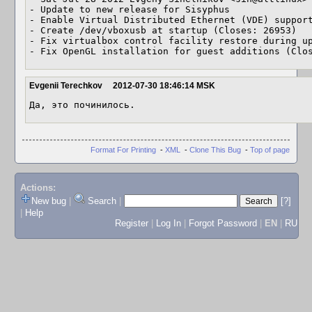
- Update to new release for Sisyphus

- Enable Virtual Distributed Ethernet (VDE) support
- Create /dev/vboxusb at startup (Closes: 26953)

- Fix virtualbox control facility restore during up
- Fix OpenGL installation for guest additions (Clo
Evgenii Terechkov
2012-07-30 18:46:14 MSK
Да, это починилось.
Format For Printing
-
XML
-
Clone This Bug
-
Top of page
Actions:
New bug
|
Search
|
[?]
|
Help
Register
|
Log In
|
Forgot Password
|
EN
|
RU