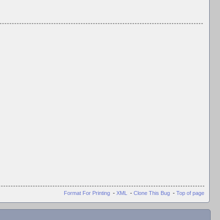
Format For Printing
-
XML
-
Clone This Bug
-
Top of page