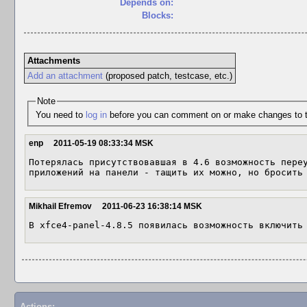
Depends on:
Blocks:
Attachments
Add an attachment
(proposed patch, testcase, etc.)
Note
You need to
log in
before you can comment on or make changes to t
enp
2011-05-19 08:33:34 MSK
Потерялась присутствовавшая в 4.6 возможность переу
приложений на панели - тащить их можно, но бросить
Mikhail Efremov
2011-06-23 16:38:14 MSK
В xfce4-panel-4.8.5 появилась возможность включить
Actions: