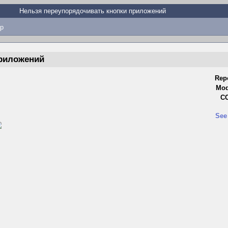
Нельзя переупорядочивать кнопки приложений
p
приложений
Rep
Mod
CC
See