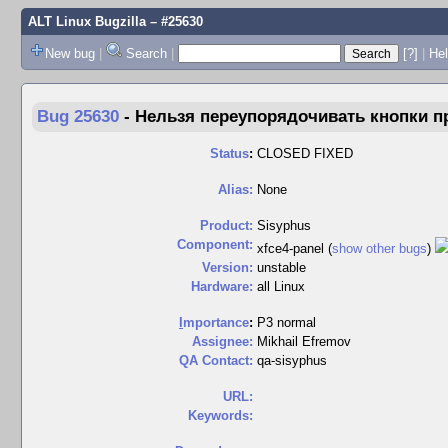
ALT Linux Bugzilla
– #25630
New bug
|
Search
|
[?]
|
Hel
Bug 25630
-
Нельзя переупорядочивать кнопки 
Status
:
CLOSED FIXED
Alias:
None
Product:
Sisyphus
Component:
xfce4-panel (
show other bugs
)
Version:
unstable
Hardware:
all Linux
I
mportance
:
P3 normal
Assignee:
Mikhail Efremov
QA Contact:
qa-sisyphus
URL:
Keywords: