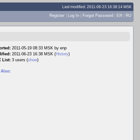
Last modified: 2011-06-23 16:38:14 MSK
Register
|
Log In
|
Forgot Password
|
EN
|
RU
orted:
2011-05-19 08:33 MSK by
enp
ified:
2011-06-23 16:38 MSK (
History
)
 List:
3 users
(
show
)
 Also: