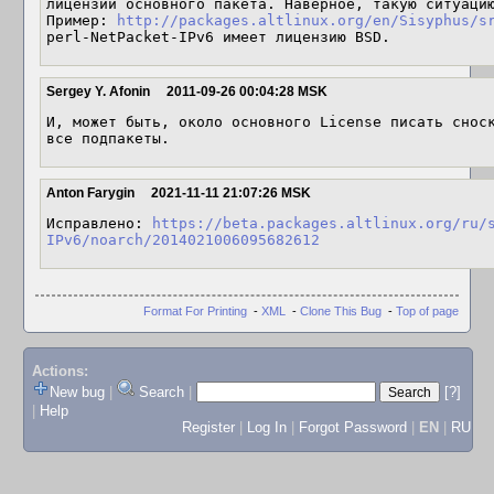
лицензии основного пакета. Наверное, такую ситуацию
Пример: 
http://packages.altlinux.org/en/Sisyphus/s
perl-NetPacket-IPv6 имеет лицензию BSD.
Sergey Y. Afonin
2011-09-26 00:04:28 MSK
И, может быть, около основного License писать сноск
все подпакеты.
Anton Farygin
2021-11-11 21:07:26 MSK
Исправлено: 
https://beta.packages.altlinux.org/ru/
IPv6/noarch/2014021006095682612
Format For Printing
-
XML
-
Clone This Bug
-
Top of page
Actions:
New bug
|
Search
|
[?]
|
Help
Register
|
Log In
|
Forgot Password
|
EN
|
RU