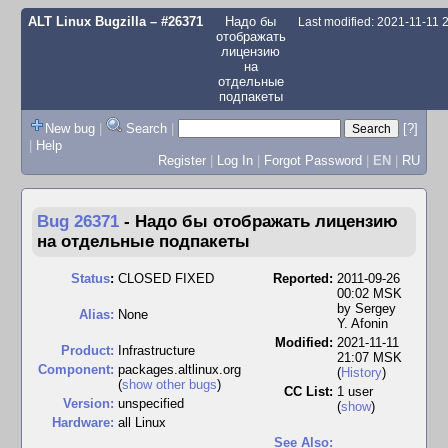
ALT Linux Bugzilla
– #26371
Надо бы
Last modified: 2021-11-11
отображать
лицензию
на
отдельные
подпакеты
New bug
|
Search
|
[?]
|
Help
Register
|
Log In
|
Forgot Password
|
EN
|
RU
Bug 26371
-
Надо бы отображать лицензию
на отдельные подпакеты
Status
:
CLOSED FIXED
Reported:
2011-09-26
00:02 MSK
by
Sergey
Alias:
None
Y. Afonin
Modified:
2021-11-11
Product:
Infrastructure
21:07 MSK
Component:
packages.altlinux.org
(
History
)
(
show other bugs
)
CC List:
1 user
Version:
unspecified
(
show
)
Hardware:
all Linux
See Also: