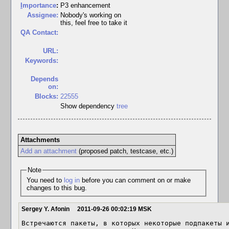
I
mportance
:
P3 enhancement
Assignee:
Nobody's working on
this, feel free to take it
QA Contact:
URL:
Keywords:
Depends
on:
Blocks:
22555
Show dependency
tree
Attachments
Add an attachment
(proposed patch, testcase, etc.)
Note
You need to
log in
before you can comment on or make
changes to this bug.
Sergey Y. Afonin
2011-09-26 00:02:19 MSK
Встречаются пакеты, в которых некоторые подпакеты и