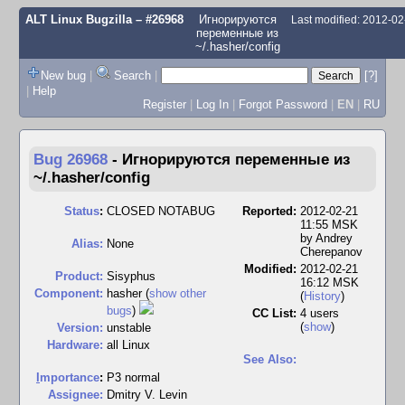
ALT Linux Bugzilla
– #26968
Игнорируются
Last modified: 2012-0
переменные из
~/.hasher/config
New bug
|
Search
|
[?]
|
Help
Register
|
Log In
|
Forgot Password
|
EN
|
RU
Bug 26968
-
Игнорируются переменные из
~/.hasher/config
Status
:
CLOSED NOTABUG
Reported:
2012-02-21
11:55 MSK
by
Andrey
Alias:
None
Cherepanov
Modified:
2012-02-21
Product:
Sisyphus
16:12 MSK
Component:
hasher (
show other
(
History
)
bugs
)
CC List:
4 users
(
show
)
Version:
unstable
Hardware:
all Linux
See Also:
I
mportance
:
P3 normal
Assignee:
Dmitry V. Levin