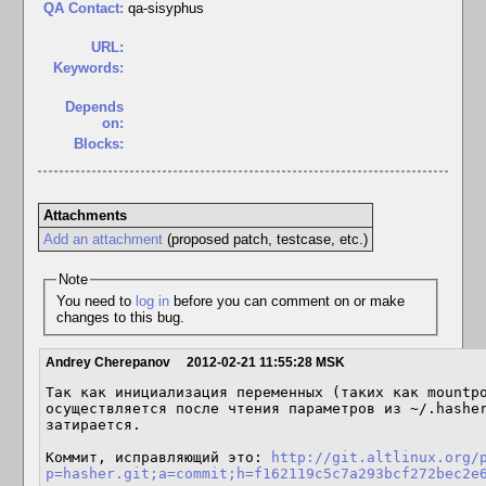
QA Contact:
qa-sisyphus
URL:
Keywords:
Depends
on:
Blocks:
Attachments
Add an attachment
(proposed patch, testcase, etc.)
Note
You need to
log in
before you can comment on or make
changes to this bug.
Andrey Cherepanov
2012-02-21 11:55:28 MSK
Так как инициализация переменных (таких как mountpo
осуществляется после чтения параметров из ~/.hasher
затирается.

Коммит, исправляющий это: 
http://git.altlinux.org/
p=hasher.git;a=commit;h=f162119c5c7a293bcf272bec2e