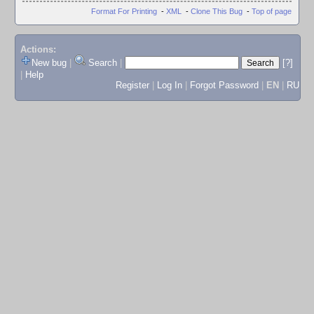
Format For Printing
-
XML
-
Clone This Bug
-
Top of page
Actions:
New bug
|
Search
|
[?]
|
Help
Register
|
Log In
|
Forgot Password
|
EN
|
RU