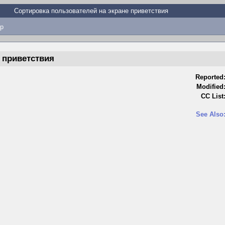
Сортировка пользователей на экране приветствия
p
 приветствия
Reported
Modified
CC List
See Also