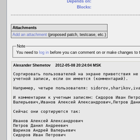
Depends on:
Blocks:
Attachments
Add an attachment
(proposed patch, testcase, etc.)
Note
You need to
log in
before you can comment on or make changes to t
Alexander Shemetov
2012-05-08 20:24:04 MSK
Сортировать пользователей на экране приветствия не 
учетной записи, если он имеется (комментарий).

Например, четыре пользователя: sidorov,sharikov,iva
И комментарии к учетным записям: Сидоров Иван Петро
Валерьевич,Иванов Алексей Александрович,Петров Дани
Сейчас они сортируются так:

Иванов Алексей Александрович

Петров Данил Андреевич

Шариков Андрей Валерьевич

Сидоров Иван Петрович
