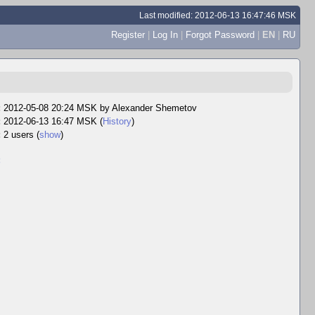
Last modified: 2012-06-13 16:47:46 MSK
Register
|
Log In
|
Forgot Password
|
EN
|
RU
:
2012-05-08 20:24 MSK by
Alexander Shemetov
:
2012-06-13 16:47 MSK (
History
)
:
2 users
(
show
)
: