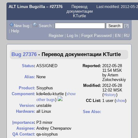
ALT Linux Bugzilla
– #27376
Перевод
Last modified: 2012-05
документации
KTurtle
New bug
|
Search
|
[?]
|
Help
Register
|
Log In
|
Forgot Password
|
EN
|
RU
Bug 27376
-
Перевод документации KTurtle
Status
:
ASSIGNED
Reported:
2012-05-28
11:54 MSK
by
Artem
Alias:
None
Zolochevskiy
Modified:
2012-05-28
Product:
Sisyphus
12:02 MSK
Component:
kde4edu-kturtle (
show
(
History
)
other bugs
)
CC List:
1 user
(
show
)
Version:
unstable
Hardware:
all Linux
See Also:
I
mportance
:
P3 minor
Assignee:
Andrey Cherepanov
QA Contact:
qa-sisyphus