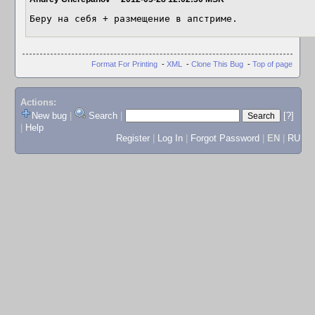
Беру на себя + размещение в апстриме.
Format For Printing
-
XML
-
Clone This Bug
-
Top of page
Actions:
New bug
|
Search
|
[?]
|
Help
Register
|
Log In
|
Forgot Password
|
EN
|
RU