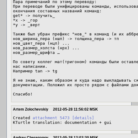
Пара примечаний по этому переводу:

При переводе были унифицированы команды, использова
окончания составных названий команд:

get* -> получить_

*x -> _гор

*y -> _верт

Также был убран префикс "нов_" в команд (и их аббре
нов_ширина_пера (ншп) -> толщина_пера -> тп

нов_цвет_пера (нцп) ...

нов_размер_холста (нрх) ...

нов_размер_шрифта …

По совету коллег мат(тригоном) команды были оставле
нас написании.

Например tan -> tg

Я не знаю, каким образом и куда надо выкладывать ск
документации. Положил их просто рядом с файлами док
Спасибо!
Artem Zolochevskiy
2012-05-28 11:56:02 MSK
Created 
attachment 5473
[details]
KTurtle translation: documentation + gui
Andrey Cherepanov
2012-05-28 12:02:30 MSK