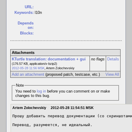
URL:
Keywords:
l10n
Depends
on:
Blocks:
Attachments
KTurtle translation: documentation + gui
no flags
Details
(176.57 KB, application/x-bzip2)
2012-05-28 11:56 MSK
,
Artem Zolochevskiy
Add an attachment
(proposed patch, testcase, etc.)
View All
Note
You need to
log in
before you can comment on or make
changes to this bug.
Artem Zolochevskiy
2012-05-28 11:54:51 MSK
Прошу добавить перевод документации (со скриншотами
Перевод, разумеется, не идеальный.
