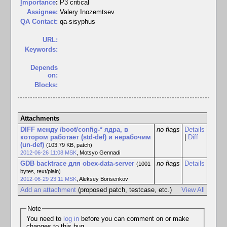
I
mportance
:
P3 critical
Assignee:
Valery Inozemtsev
QA Contact:
qa-sisyphus
URL:
Keywords:
Depends
on:
Blocks:
Attachments
DIFF между /boot/config-* ядра, в
no flags
Details
котором работает (std-def) и нерабочим
|
Diff
(un-def)
(103.79 KB, patch)
2012-06-26 11:08 MSK
,
Motsyo Gennadi
GDB backtrace для obex-data-server
no flags
Details
(1001
bytes, text/plain)
2012-06-29 23:11 MSK
,
Aleksey Borisenkov
Add an attachment
(proposed patch, testcase, etc.)
View All
Note
You need to
log in
before you can comment on or make
changes to this bug.