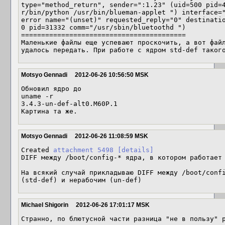
type="method_return", sender=":1.23" (uid=500 pid=4
r/bin/python /usr/bin/blueman-applet ") interface="
error name="(unset)" requested_reply="0" destinatio
0 pid=31332 comm="/usr/sbin/bluetoothd ")

=========================================

Маленькие файлы еще успевают проскочить, а вот файл
удалось передать. При работе с ядром std-def таког
Motsyo Gennadi
2012-06-26 10:56:50 MSK
Обновил ядро до 

uname -r

3.4.3-un-def-alt0.M60P.1

Картина та же.
Motsyo Gennadi
2012-06-26 11:08:59 MSK
Created 
attachment 5498
[details]
DIFF между /boot/config-* ядра, в котором работает 
На всякий случай прикладываю DIFF между /boot/confi
(std-def) и нерабочим (un-def)
Michael Shigorin
2012-06-26 17:01:17 MSK
Странно, по блютусной части разница "не в пользу" р