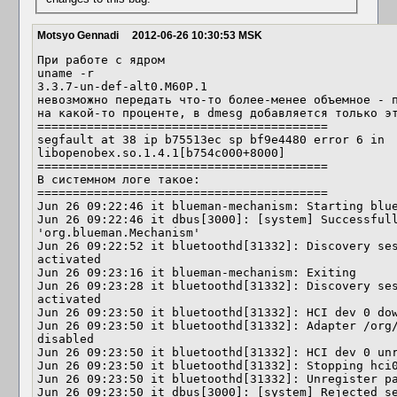
Motsyo Gennadi
2012-06-26 10:30:53 MSK
При работе с ядром

uname -r

3.3.7-un-def-alt0.M60P.1

невозможно передать что-то более-менее объемное - п
на какой-то проценте, в dmesg добавляется только эт
=========================================

segfault at 38 ip b75513ec sp bf9e4480 error 6 in 
libopenobex.so.1.4.1[b754c000+8000]

=========================================

В системном логе такое:

=========================================

Jun 26 09:22:46 it blueman-mechanism: Starting blue
Jun 26 09:22:46 it dbus[3000]: [system] Successfull
'org.blueman.Mechanism'

Jun 26 09:22:52 it bluetoothd[31332]: Discovery ses
activated

Jun 26 09:23:16 it blueman-mechanism: Exiting

Jun 26 09:23:28 it bluetoothd[31332]: Discovery ses
activated

Jun 26 09:23:50 it bluetoothd[31332]: HCI dev 0 dow
Jun 26 09:23:50 it bluetoothd[31332]: Adapter /org/
disabled

Jun 26 09:23:50 it bluetoothd[31332]: HCI dev 0 unr
Jun 26 09:23:50 it bluetoothd[31332]: Stopping hci0
Jun 26 09:23:50 it bluetoothd[31332]: Unregister pa
Jun 26 09:23:50 it dbus[3000]: [system] Rejected se