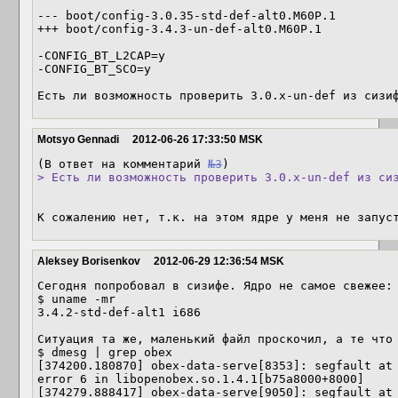
--- boot/config-3.0.35-std-def-alt0.M60P.1

+++ boot/config-3.4.3-un-def-alt0.M60P.1

-CONFIG_BT_L2CAP=y

-CONFIG_BT_SCO=y

Есть ли возможность проверить 3.0.x-un-def из сизи
Motsyo Gennadi
2012-06-26 17:33:50 MSK
(В ответ на комментарий 
№3
> Есть ли возможность проверить 3.0.x-un-def из си
К сожалению нет, т.к. на этом ядре у меня не запус
Aleksey Borisenkov
2012-06-29 12:36:54 MSK
Сегодня попробовал в сизифе. Ядро не самое свежее:

$ uname -mr

3.4.2-std-def-alt1 i686

Ситуация та же, маленький файл проскочил, а те что 
$ dmesg | grep obex         

[374200.180870] obex-data-serve[8353]: segfault at 
error 6 in libopenobex.so.1.4.1[b75a8000+8000]

[374279.888417] obex-data-serve[9050]: segfault at 