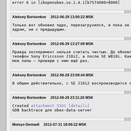
error 6 in libopenobex.so.1.4.1[b7574000+8000]
Aleksey Borisenkov
2012-06-29 13:00:22 MSK
Только вот обновил ядро, перезагрузился, и пока не 
ядром, ни с предыдущим.
Aleksey Borisenkov
2012-06-29 13:27:09 MSK
Правда эксперимент нельзя считать чистым. До обновл
телефон Sony Ericcsson J10i2, а после SE W810i. Как
мои лапы — проверю с ним ещё раз.
Aleksey Borisenkov
2012-06-29 23:09:44 MSK
В общем действительно, с SE J10i2 воспроизводится 
Aleksey Borisenkov
2012-06-29 23:11:20 MSK
Created 
attachment 5501
[details]
GDB backtrace для obex-data-server
Motsyo Gennadi
2012-07-31 18:06:22 MSK