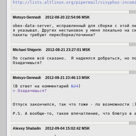
http://lists.altlinux.org/pipermail/sisyphus-incom
Motsyo Gennadi
2012-08-20 22:54:06 MSK
obex-data-server, исправленный для сборки с этой ли
я указывал. Других нестыковок у меня локально на си
пакеты требуют пересборки/починки?
Michael Shigorin
2012-08-21 23:27:01 MSK
По ссылке всё сказано.  Я надеялся добраться, но пок
Озадачишься?
Motsyo Gennadi
2012-08-21 23:46:13 MSK
(В ответ на комментарий 
№24
> Озадачишься?
Отпуск закончился, так что тоже - по возможности :)
P.S. А вообще-то, такое впечатление, что блютуз в 
Alexey Shabalin
2012-09-04 15:02:42 MSK