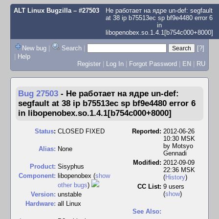
ALT Linux Bugzilla
– #27503
Не работает на ядре un-def: segfault
at 38 ip b75513ec sp bf9e4480 error 6
in
libopenobex.so.1.4.1[b754c000+8000]
New bug
|
Search
|
[?]
|
Help
Register
|
Log In
|
Forgot Password
|
EN
|
RU
Bug 27503
-
Не работает на ядре un-def:
segfault at 38 ip b75513ec sp bf9e4480 error 6
in libopenobex.so.1.4.1[b754c000+8000]
Status
:
CLOSED FIXED
Reported:
2012-06-26
10:30 MSK
by
Motsyo
Alias:
None
Gennadi
Modified:
2012-09-09
Product:
Sisyphus
22:36 MSK
Component:
libopenobex (
show
(
History
)
other bugs
)
CC List:
9 users
(
show
)
Version:
unstable
Hardware:
all Linux
See Also: