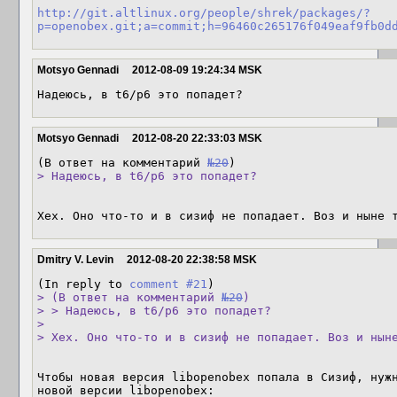
http://git.altlinux.org/people/shrek/packages/?
p=openobex.git;a=commit;h=96460c265176f049eaf9fb0d
Motsyo Gennadi
2012-08-09 19:24:34 MSK
Надеюсь, в t6/p6 это попадет?
Motsyo Gennadi
2012-08-20 22:33:03 MSK
(В ответ на комментарий 
№20
> Надеюсь, в t6/p6 это попадет?
Хех. Оно что-то и в сизиф не попадает. Воз и ныне 
Dmitry V. Levin
2012-08-20 22:38:58 MSK
(In reply to 
comment #21
> (В ответ на комментарий 
№20
)

> > Надеюсь, в t6/p6 это попадет?

> 

> Хех. Оно что-то и в сизиф не попадает. Воз и нын
Чтобы новая версия libopenobex попала в Сизиф, нужн