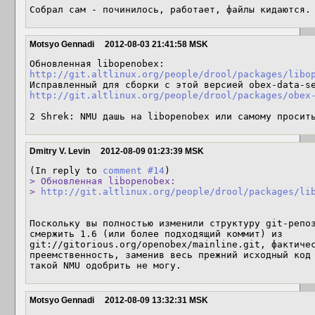
Собрал сам - починилось, работает, файлы кидаются.
Motsyo Gennadi
2012-08-03 21:41:58 MSK
Обновленная libopenobex: 
http://git.altlinux.org/people/drool/packages/libo
http://git.altlinux.org/people/drool/packages/obex
2 Shrek: NMU дашь на libopenobex или самому просит
Dmitry V. Levin
2012-08-09 01:23:39 MSK
(In reply to 
comment #14
> Обновленная libopenobex:

> 
http://git.altlinux.org/people/drool/packages/li
Поскольку вы полностью изменили структуру git-репоз
смержить 1.6 (или более подходящий коммит) из 
git://gitorious.org/openobex/mainline.git, фактичес
преемственность, заменив весь прежний исходный код 
такой NMU одобрить не могу.
Motsyo Gennadi
2012-08-09 13:32:31 MSK