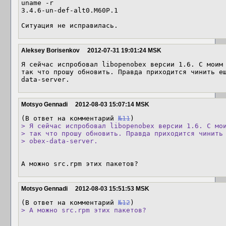
uname -r

3.4.6-un-def-alt0.M60P.1

Ситуация не исправилась.
Aleksey Borisenkov
2012-07-31 19:01:24 MSK
Я сейчас испробовал libopenobex версии 1.6. С моим 
так что прошу обновить. Правда приходится чинить е
data-server.
Motsyo Gennadi
2012-08-03 15:07:14 MSK
(В ответ на комментарий 
№11
> Я сейчас испробовал libopenobex версии 1.6. С мои
> так что прошу обновить. Правда приходится чинить 
> obex-data-server.
А можно src.rpm этих пакетов?
Motsyo Gennadi
2012-08-03 15:51:53 MSK
(В ответ на комментарий 
№12
> А можно src.rpm этих пакетов?