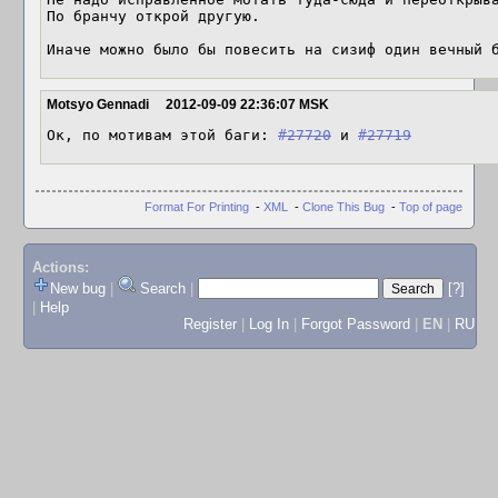
По бранчу открой другую.

Иначе можно было бы повесить на сизиф один вечный 
Motsyo Gennadi
2012-09-09 22:36:07 MSK
Ок, по мотивам этой баги: 
#27720
 и 
#27719
Format For Printing
-
XML
-
Clone This Bug
-
Top of page
Actions:
New bug
|
Search
|
[?]
|
Help
Register
|
Log In
|
Forgot Password
|
EN
|
RU