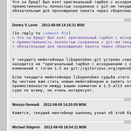
Что за бред? Был взят оригинальный тарбол с исходни
преемственность полностью сохранена с git-ом текуще
обязательным для прохождения пакета через сборочни
Dmitry V. Levin
2012-08-09 14:16:31 MSK
(In reply to 
comment #16
> Что за бред? Был взят оригинальный тарбол с исход
> преемственность полностью сохранена с git-ом теку
> обязательным для прохождения пакета через сбороч
У текущего мейнтейнера libopenobex.git устроен сове
находится не "оригинальный тарбол с исходниками с о
изменений с тэгом 1.5 из git://gitorious.org/openob
Если текущего мейнтейнера libopenobex судьба этого 
бы честнее вам стать новым мейнтейнером и залить sr
преемственности между вашим коммитом и 1.5-alt3 нет
судя по всему, не очень интересует.
Motsyo Gennadi
2012-08-09 14:20:09 MSK
Кажется, текущий мантейнер наконец узнал об этой б
Michael Shigorin
2012-08-09 16:54:11 MSK