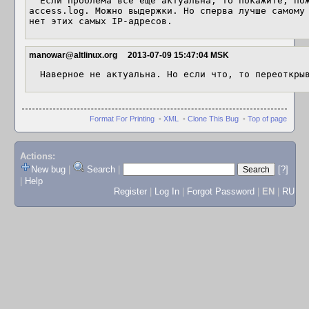
  Если проблема всё ещё актуальна, то покажите, пожалуйста, squidmill.db и 
access.log. Можно выдержки. Но сперва лучше самому 
нет этих самых IP-адресов.
manowar@altlinux.org
2013-07-09 15:47:04 MSK
  Наверное не актуальна. Но если что, то переоткры
Format For Printing
-
XML
-
Clone This Bug
-
Top of page
Actions:
New bug
|
Search
|
[?]
|
Help
Register
|
Log In
|
Forgot Password
|
EN
|
RU