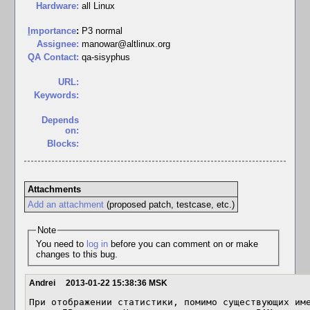
Hardware:
all Linux
I
mportance
:
P3 normal
Assignee:
manowar@altlinux.org
QA Contact:
qa-sisyphus
URL:
Keywords:
Depends
on:
Blocks:
Attachments
Add an attachment
(proposed patch, testcase, etc.)
Note
You need to
log in
before you can comment on or make
changes to this bug.
Andrei
2013-01-22 15:38:36 MSK
При отображении статистики, помимо существующих име