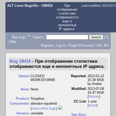
ALT Linux Bugzilla
– #28416
При
Last modified: 2013-07
отображении
статистики
отображаются
еще и
непонятные
IP адреса.
New bug
|
Search
|
[?]
|
Help
Register
|
Log In
|
Forgot Password
|
EN
|
RU
Bug 28416
-
При отображении статистики
отображаются еще и непонятные IP адреса.
Status
:
CLOSED
Reported:
2013-01-22
WORKSFORME
15:38 MSK
by
Andrei
Modified:
2013-07-09
Alias:
None
15:47 MSK
(
History
)
Product:
Sisyphus
CC List:
1 user
Component:
alterator-squidmill
(
show
)
(
show other bugs
)
Version:
unstable
See Also: