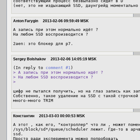
соответствующий процесс безвылазно сидит в D

(нет, это не издыхающий SSD, даунгрейд моментально
Anton Farygin
2013-02-06 09:59:49 MSK
А запись при этом нормально идёт ?

На любом SSD воспроизводится ?

2aen: это блокер для p7.
Sergey Bolshakov
2013-02-06 14:05:19 MSK
(In reply to 
comment #1
> А запись при этом нормально идёт ?

> На любом SSD воспроизводится ?

> 
цифр не пытался получить, но на глаз запись как зап
Собственно, такое удаление на SSD с такой строчкой 
много-много TRIM
Константин
2013-03-03 00:00:53 MSK
А этот , как его, "контроллер" что ли , может помен
/sys/block/sd*/queue/scheduler лежит. Где-то в арчв
ssd.

Просто ради эксперимента можно попробовать