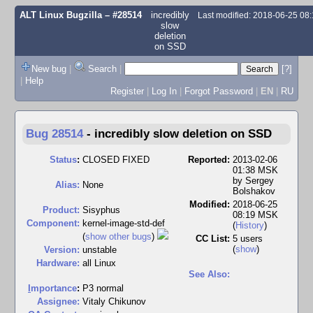
ALT Linux Bugzilla
– #28514
incredibly
Last modified: 2018-06-25 08
slow
deletion
on SSD
New bug
|
Search
|
[?]
|
Help
Register
|
Log In
|
Forgot Password
|
EN
|
RU
Bug 28514
-
incredibly slow deletion on SSD
Status
:
CLOSED FIXED
Reported:
2013-02-06
01:38 MSK
by
Sergey
Alias:
None
Bolshakov
Modified:
2018-06-25
Product:
Sisyphus
08:19 MSK
Component:
kernel-image-std-def
(
History
)
(
show other bugs
)
CC List:
5 users
(
show
)
Version:
unstable
Hardware:
all Linux
See Also:
I
mportance
:
P3 normal
Assignee:
Vitaly Chikunov