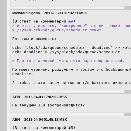
Michael Shigorin
2013-03-03 01:16:21 MSK
(В ответ на комментарий 
№3
> А этот , как его, "контроллер" что ли , может пом
> /sys/block/sd*/queue/scheduler лежит.
Вот там и поменять:

echo 'block/sda/queue/scheduler = deadline' >> /etc
echo deadline > /sys/block/sda/queue/scheduler 

> Где-то в арчвики  читал что надо noop для ssd.
По моим чтениям, раздумьям и тестам это безбашенный
deadline.

2 lioka: а это часом не могли i/o barriers включит
AEN
2013-04-03 17:02:02 MSK
На текущем 3.8 воспроизводится?
AEN
2013-04-04 01:45:12 MSK