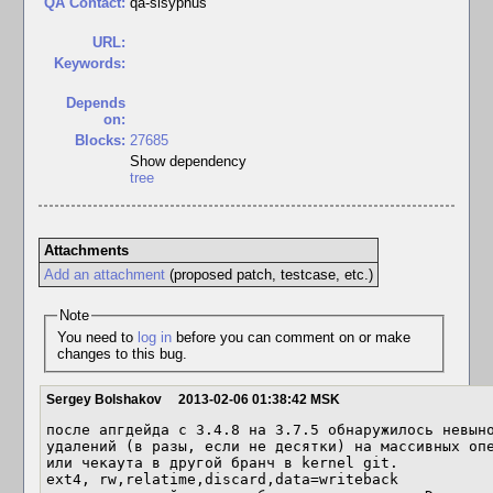
QA Contact:
qa-sisyphus
URL:
Keywords:
Depends
on:
Blocks:
27685
Show dependency
tree
Attachments
Add an attachment
(proposed patch, testcase, etc.)
Note
You need to
log in
before you can comment on or make
changes to this bug.
Sergey Bolshakov
2013-02-06 01:38:42 MSK
после апгдейда с 3.4.8 на 3.7.5 обнаружилось невыно
удалений (в разы, если не десятки) на массивных опе
или чекаута в другой бранч в kernel git.

ext4, rw,relatime,discard,data=writeback
