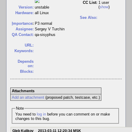
CC List:
1 user
(
show
)
Version:
unstable
Hardware:
all Linux
See Also:
I
mportance
:
P3 normal
Assignee:
Sergey V Turchin
QA Contact:
qa-sisyphus
URL:
Keywords:
Depends
on:
Blocks:
Attachments
Add an attachment
(proposed patch, testcase, etc.)
Note
You need to
log in
before you can comment on or make
changes to this bug.
Gleb Kulikov
2013-03-11 12:20:34 MSK