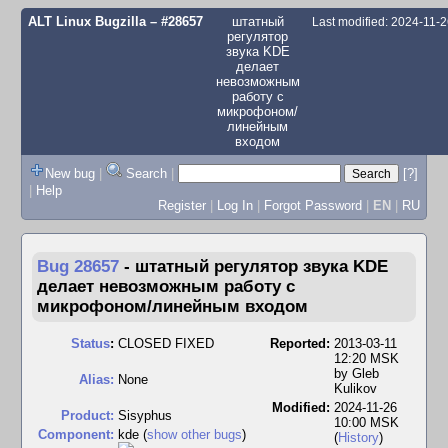
ALT Linux Bugzilla
– #28657
штатный
Last modified: 2024-11-
регулятор
звука KDE
делает
невозможным
работу с
микрофоном/
линейным
входом
New bug
|
Search
|
[?]
|
Help
Register
|
Log In
|
Forgot Password
|
EN
|
RU
Bug 28657
-
штатный регулятор звука KDE
делает невозможным работу с
микрофоном/линейным входом
Status
:
CLOSED FIXED
Reported:
2013-03-11
12:20 MSK
by
Gleb
Alias:
None
Kulikov
Modified:
2024-11-26
Product:
Sisyphus
10:00 MSK
Component:
kde (
show other bugs
)
(
History
)