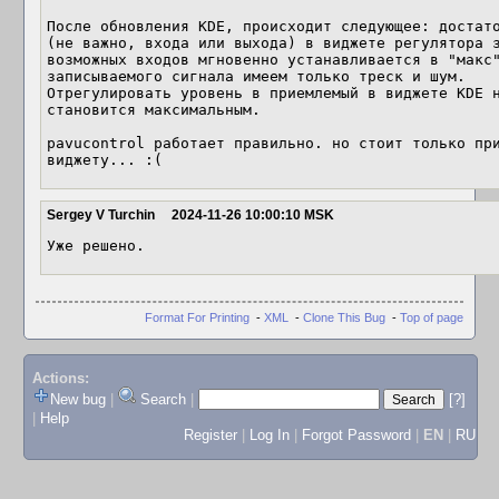
После обновления KDE, происходит следующее: достато
(не важно, входа или выхода) в виджете регулятора з
возможных входов мгновенно устанавливается в "макс"
записываемого сигнала имеем только треск и шум.

Отрегулировать уровень в приемлемый в виджете KDE н
становится максимальным.

pavucontrol работает правильно. но стоит только при
виджету... :(
Sergey V Turchin
2024-11-26 10:00:10 MSK
Уже решено.
Format For Printing
-
XML
-
Clone This Bug
-
Top of page
Actions:
New bug
|
Search
|
[?]
|
Help
Register
|
Log In
|
Forgot Password
|
EN
|
RU