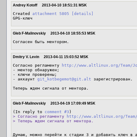
Andrey Kotoff
2013-04-10 18:51:31 MSK
Created 
attachment 5805
[details]
GPG-ключ
Gleb F-Malinovskiy
2013-04-10 18:55:53 MSK
Согласен быть ментором.
Dmitry V. Levin
2013-04-11 15:03:52 MSK
Согласно регламенту 
http://www.altlinux.org/Team/J
- ментор обнаружен;

- ключи проверены;

- аккаунт 
git_kotbegemot@git.alt
 зарегистрирован.

Теперь ждем сигнала от ментора.
Gleb F-Malinovskiy
2013-04-19 17:09:49 MSK
(In reply to 
comment #3
> Согласно регламенту 
http://www.altlinux.org/Team
> Теперь ждем сигнала от ментора.
Думаю, можно перейти к стадии 3 и добавить ключ в a