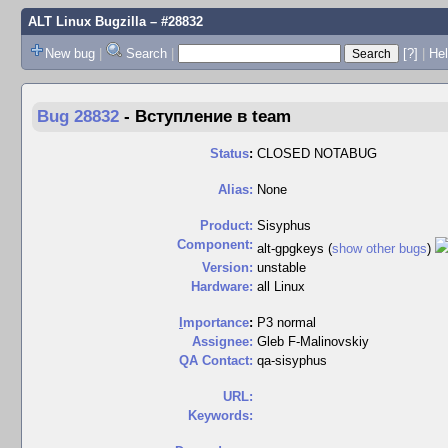
ALT Linux Bugzilla
– #28832
New bug
|
Search
|
[?]
|
Hel
Bug 28832
-
Вступление в team
Status
:
CLOSED NOTABUG
Alias:
None
Product:
Sisyphus
Component:
alt-gpgkeys (
show other bugs
)
Version:
unstable
Hardware:
all Linux
I
mportance
:
P3 normal
Assignee:
Gleb F-Malinovskiy
QA Contact:
qa-sisyphus
URL:
Keywords: