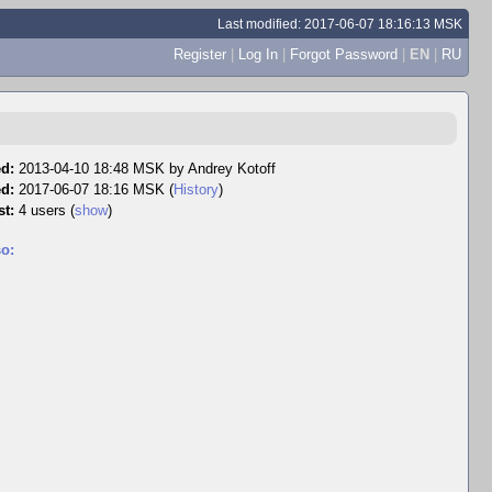
Last modified: 2017-06-07 18:16:13 MSK
Register
|
Log In
|
Forgot Password
|
EN
|
RU
d:
2013-04-10 18:48 MSK by
Andrey Kotoff
ed:
2017-06-07 18:16 MSK (
History
)
st:
4 users
(
show
)
o: