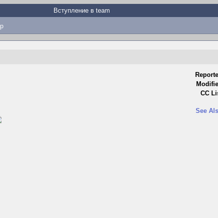
Вступление в team
p
Reporte
Modifi
CC Li
See Als