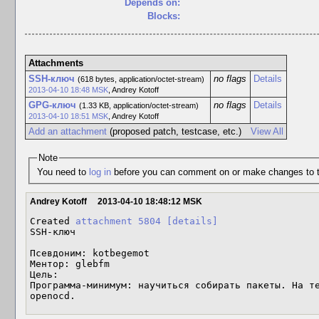
Depends on:
Blocks:
Attachments
SSH-ключ
no flags
Details
(618 bytes, application/octet-stream)
2013-04-10 18:48 MSK
,
Andrey Kotoff
GPG-ключ
no flags
Details
(1.33 KB, application/octet-stream)
2013-04-10 18:51 MSK
,
Andrey Kotoff
Add an attachment
(proposed patch, testcase, etc.)
View All
Note
You need to
log in
before you can comment on or make changes to t
Andrey Kotoff
2013-04-10 18:48:12 MSK
Created 
attachment 5804
[details]
SSH-ключ

Псевдоним: kotbegemot

Ментор: glebfm

Цель: 

Программа-минимум: научиться собирать пакеты. На те
openocd.