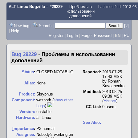
ALT Linux Bugzilla
– #29229
Проблемы в
Last modified: 2013-0
использовании
дополнений
New bug
|
Search
|
[?]
|
Help
Register
|
Log In
|
Forgot Password
|
EN
|
RU
Bug 29229
-
Проблемы в использовании
дополнений
Status
:
CLOSED NOTABUG
Reported:
2013-07-25
17:43 MSK
by
Roman
Alias:
None
Savochenko
Modified:
2013-08-25
Product:
Sisyphus
09:39 MSK
Component:
wesnoth (
show other
(
History
)
bugs
)
CC List:
0 users
Version:
unstable
Hardware:
all Linux
See Also:
I
mportance
:
P3 normal
Assignee:
Nobody's working on