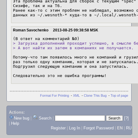
Эта проблема актуальна для сборок с текущим "spec" 
Сизифе, так и на T6.

Ранее как-то с этим проблем не наблюдал, возможно с
данных из ~/.wesnoth-* куда-то в ~/.local/.wesnoth
Roman Savochenko
2013-08-25 09:38:58 MSK
> Загрузка дополнений проходит успешно, в смысле бе
> А вот найти их затем в компаниях не получается.
Потому-что там появилось много не компаний и грузил
раз только одну компанию, которая и не запускалась.
Подгрузил следующую компанию и она запустилась.

Следовательно это не ошибка программы!
Format For Printing
-
XML
-
Clone This Bug
-
Top of page
Actions:
New bug
|
Search
|
[?]
|
Help
Register
|
Log In
|
Forgot Password
|
EN
|
RU