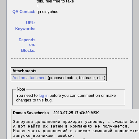
this, feel free to take
it
QA Contact:
qa-sisyphus
URL:
Keywords:
Depends
on:
Blocks:
Attachments
Add an attachment
(proposed patch, testcase, etc.)
Note
You need to
log in
before you can comment on or make
changes to this bug.
Roman Savochenko
2013-07-25 17:43:39 MSK
Загрузка дополнений проходит успешно, в смысле без 
А вот найти их затем в компаниях не получается.

Малая часть дополнений в списке компаний появляется
запуске возникают ошибки.
