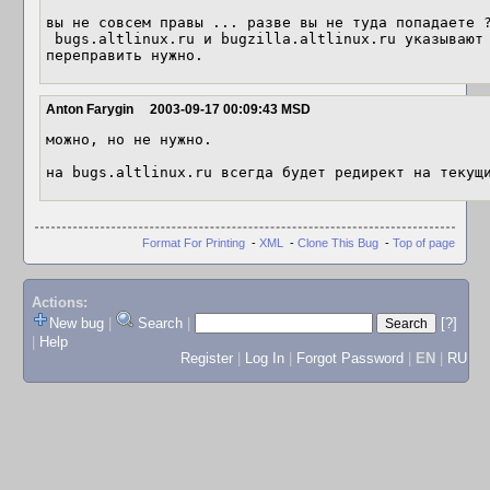
вы не совсем правы ... разве вы не туда попадаете ?
 bugs.altlinux.ru и bugzilla.altlinux.ru указывают на одно место. Хотя,

переправить нужно.
Anton Farygin
2003-09-17 00:09:43 MSD
можно, но не нужно.

Format For Printing
-
XML
-
Clone This Bug
-
Top of page
Actions:
New bug
|
Search
|
[?]
|
Help
Register
|
Log In
|
Forgot Password
|
EN
|
RU