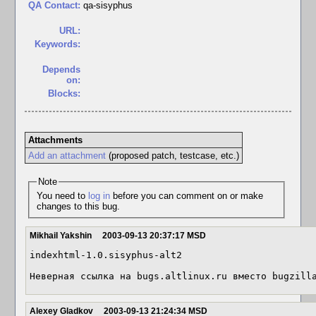
QA Contact:
qa-sisyphus
URL:
Keywords:
Depends
on:
Blocks:
Attachments
Add an attachment
(proposed patch, testcase, etc.)
Note
You need to
log in
before you can comment on or make
changes to this bug.
Mikhail Yakshin
2003-09-13 20:37:17 MSD
indexhtml-1.0.sisyphus-alt2

Неверная ссылка на bugs.altlinux.ru вместо bugzill
Alexey Gladkov
2003-09-13 21:24:34 MSD