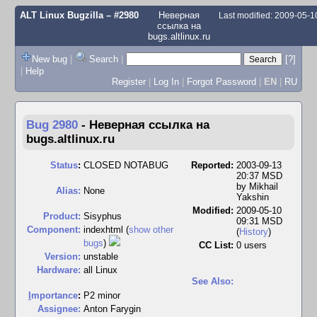
ALT Linux Bugzilla
– #2980
Неверная
Last modified: 2009-05-
ссылка на
bugs.altlinux.ru
New bug
|
Search
|
[?]
|
Help
Register
|
Log In
|
Forgot Password
|
EN
|
RU
Bug 2980
-
Неверная ссылка на
bugs.altlinux.ru
Status
:
CLOSED NOTABUG
Reported:
2003-09-13
20:37 MSD
by
Mikhail
Alias:
None
Yakshin
Modified:
2009-05-10
Product:
Sisyphus
09:31 MSD
Component:
indexhtml (
show other
(
History
)
bugs
)
CC List:
0 users
Version:
unstable
Hardware:
all Linux
See Also:
I
mportance
:
P2 minor
Assignee:
Anton Farygin