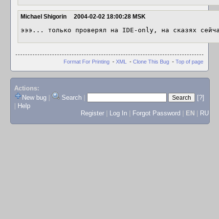
Michael Shigorin
2004-02-02 18:00:28 MSK
эээ... только проверял на IDE-only, на сказях сейч
Format For Printing
-
XML
-
Clone This Bug
-
Top of page
Actions:
New bug
|
Search
|
[?]
|
Help
Register
|
Log In
|
Forgot Password
|
EN
|
RU