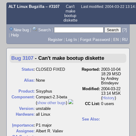
ALT Linux Bugzilla
– #3107
Can't
Last modified: 2004-03-22 13:1
make
bootup
diskette
New bug
|
Search
|
[?]
|
Help
Register
|
Log In
|
Forgot Password
|
EN
|
RU
Bug 3107
-
Can't make bootup diskette
Status
:
CLOSED FIXED
Reported:
2003-10-04
18:29 MSD
by
Andrey
Alias:
None
Brindeyev
Modified:
2004-03-22
Product:
Sisyphus
13:14 MSK
Component:
Compact-2.3-beta
(
History
)
(
show other bugs
)
CC List:
0 users
Version:
unstable
Hardware:
all Linux
See Also:
I
mportance
:
P1 major
Assignee:
Albert R. Valiev