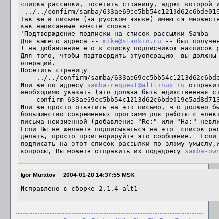
списка рассылки, посетить страницу, адрес которой и
 ../../confirm/samba/633ae69cc5bb54c1213d62c6bde019e5ad8d7130

Так же в письме (на русском языке) имеются множеств
как написанные вместе слова:

"Подтверждение подписки на список рассылки Samba

Для вашего адреса -- 
mike@stankin.ru
 -- был получен
) на добавление его к списку подписчиков насписок 
Для того, чтобы подтвердить этуоперацию, вы должны 
операций.

Посетить страницу

    ../../confirm/samba/633ae69cc5bb54c1213d62c6bde019e5ad8d7130

Или же по адресу 
samba-request@altlinux.ru
 отправи
необходимо указать (это должна быть единственная ст
    confirm 633ae69cc5bb54c1213d62c6bde019e5ad8d7130

Или же просто ответить на это письмо, что должно бы
большинство современных программ для работы с элект
письма неизменной (добавление "Re:" или "На:" невли
Если Вы не желаете подписываться на этот список рас
делать, просто проигнорируйте это сообщение.  Если 
подписать на этот список рассылки по злому умыслу,и
вопросы, Вы можете отправить их подадресу 
samba-ow
Igor Muratov
2004-01-28 14:37:55 MSK
Исправлено в сборке 2.1.4-alt1