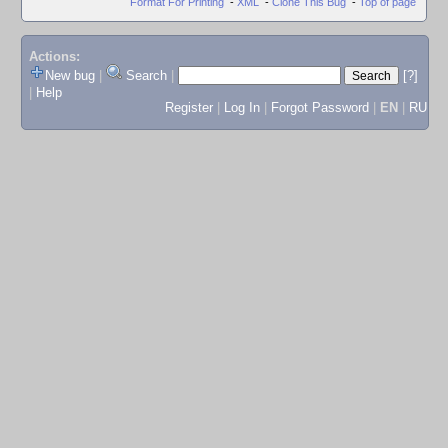
Format For Printing
-
XML
-
Clone This Bug
-
Top of page
Actions:
New bug
|
Search
|
[?]
|
Help
Register
|
Log In
|
Forgot Password
|
EN
|
RU