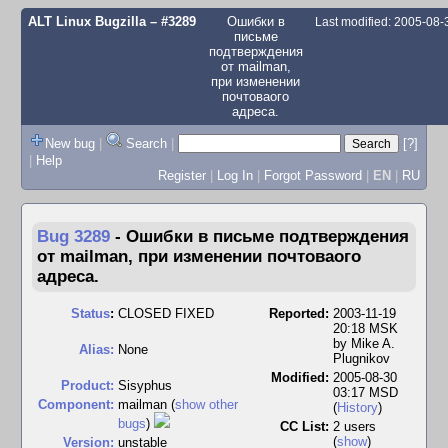
ALT Linux Bugzilla
– #3289
Ошибки в
Last modified: 2005-08
письме
подтверждения
от mailman,
при изменении
почтоваого
адреса.
New bug
|
Search
|
[?]
|
Help
Register
|
Log In
|
Forgot Password
|
EN
|
RU
Bug 3289
-
Ошибки в письме подтверждения
от mailman, при изменении почтоваого
адреса.
Status
:
CLOSED FIXED
Reported:
2003-11-19
20:18 MSK
by
Mike A.
Alias:
None
Plugnikov
Modified:
2005-08-30
Product:
Sisyphus
03:17 MSD
Component:
mailman (
show other
(
History
)
bugs
)
CC List:
2 users
(
show
)
Version:
unstable