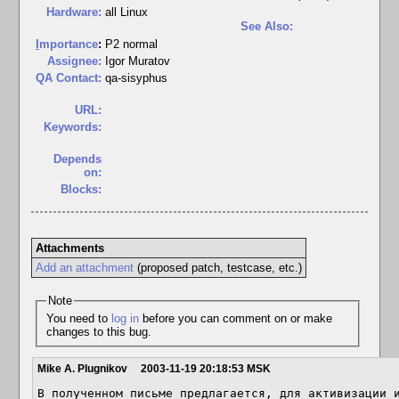
Hardware:
all Linux
See Also:
I
mportance
:
P2 normal
Assignee:
Igor Muratov
QA Contact:
qa-sisyphus
URL:
Keywords:
Depends
on:
Blocks:
Attachments
Add an attachment
(proposed patch, testcase, etc.)
Note
You need to
log in
before you can comment on or make
changes to this bug.
Mike A. Plugnikov
2003-11-19 20:18:53 MSK
В полученном письме предлагается, для активизации и