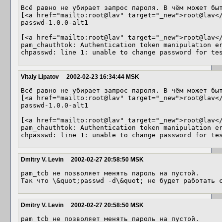
Всё равно не убирает запрос пароля. В чём может быт
[<a href="mailto:root@lav" target="_new">root@lav</
passwd-1.0.0-alt1

[<a href="mailto:root@lav" target="_new">root@lav</
pam_chauthtok: Authentication token manipulation er
chpasswd: line 1: unable to change password for te
Vitaly Lipatov
2002-02-23 16:34:44 MSK
Всё равно не убирает запрос пароля. В чём может быт
[<a href="mailto:root@lav" target="_new">root@lav</
passwd-1.0.0-alt1

[<a href="mailto:root@lav" target="_new">root@lav</
pam_chauthtok: Authentication token manipulation er
chpasswd: line 1: unable to change password for te
Dmitry V. Levin
2002-02-27 20:58:50 MSK
pam_tcb не позволяет менять пароль на пустой.

Dmitry V. Levin
2002-02-27 20:58:50 MSK
pam_tcb не позволяет менять пароль на пустой.
