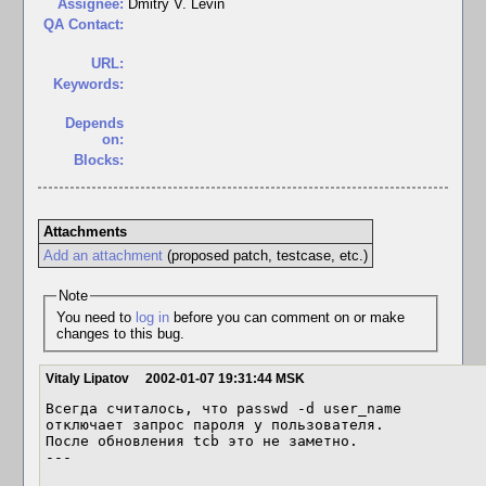
Assignee:
Dmitry V. Levin
QA Contact:
URL:
Keywords:
Depends
on:
Blocks:
Attachments
Add an attachment
(proposed patch, testcase, etc.)
Note
You need to
log in
before you can comment on or make
changes to this bug.
Vitaly Lipatov
2002-01-07 19:31:44 MSK
Всегда считалось, что passwd -d user_name

отключает запрос пароля у пользователя.

После обновления tcb это не заметно.

---
