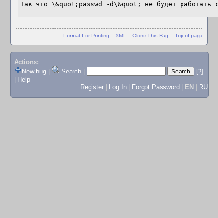
Format For Printing
-
XML
-
Clone This Bug
-
Top of page
Actions:
New bug
|
Search
|
[?]
|
Help
Register
|
Log In
|
Forgot Password
|
EN
|
RU