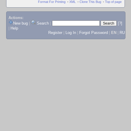
Format For Printing
-
XML
-
Clone This Bug
-
Top of page
Actions:
New bug
|
Search
|
[?]
|
Help
Register
|
Log In
|
Forgot Password
|
EN
|
RU