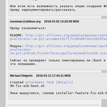
Или если есть возможность указать опции создания ФС
прошу задокументировать/рассказать.
manowar@altlinux.org
2018-03-02 14:20:09 MSK
Прошу ознакомиться:

README: 
http://git.altlinux.org/people/manowar/pac
p=alterator-vm.git;a=commitdiff;h=903dbf16c52b14fe
Модуль: 
http://git.altlinux.org/people/manowar/pac
p=alterator-
vm.git;a=blob;f=interfaces/guile/vm/module/e2k.scm
Сейчас он проверяет только смонтирована ли /boot и 
это поправимо.
Michael Shigorin
2018-03-13 17:44:11 MSK
Created 
attachment 7428
[details]
90-fix-e2k-boot.sh

Пока выкрутился, слепив installer-feature-fix-e2k-