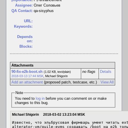
Assignee:
Олег Соловьев
QA Contact:
qa-sisyphus
URL:
Keywords:
Depends
on:
Blocks:
Attachments
90-fix-e2k-boot.sh
no flags
Details
(1.02 KB, text/plain)
2018-03-13 17:44 MSK
,
Michael Shigorin
Add an attachment
(proposed patch, testcase, etc.)
View All
Note
You need to
log in
before you can comment on or make
changes to this bug.
Michael Shigorin
2018-03-02 13:23:04 MSK
Известно, что эльбрусовая фирмварь умеет читать ext
alterator-vm/guile-evms создавать /boot на e2k толь