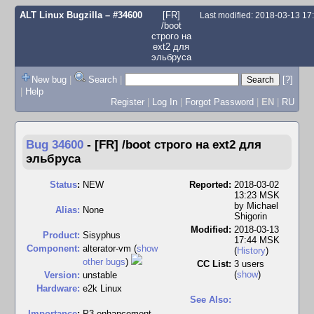
ALT Linux Bugzilla
– #34600
[FR]
Last modified: 2018-03-13 1
/boot
строго на
ext2 для
эльбруса
New bug
|
Search
|
[?]
|
Help
Register
|
Log In
|
Forgot Password
|
EN
|
RU
Bug 34600
-
[FR] /boot строго на ext2 для
эльбруса
Status
:
NEW
Reported:
2018-03-02
13:23 MSK
by
Michael
Alias:
None
Shigorin
Modified:
2018-03-13
Product:
Sisyphus
17:44 MSK
Component:
alterator-vm (
show
(
History
)
other bugs
)
CC List:
3 users
(
show
)
Version:
unstable
Hardware:
e2k Linux
See Also:
I
mportance
:
P3 enhancement