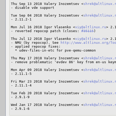
Thu Sep 13 2018 Valery Inozemtsev <
shrek@altlinux.
- disable vde support

Tue Sep 04 2018 Valery Inozemtsev <
shrek@altlinux.
- 2.11.2-1

Mon Jul 16 2018 Igor Vlasenko <
viy@altlinux.ru
> 2.
- reverted repocop patch (closes: 
#35115
)

Thu Jul 12 2018 Igor Vlasenko <
viy@altlinux.ru
> 2.
- NMU (by repocop). See 
http://www.altlinux.org/To
- applied repocop fixes:

  * udev-files-in-etc for pve-qemu-common

Thu May 17 2018 Valery Inozemtsev <
shrek@altlinux.
- remove problematic 'evdev 86' key from en-us key
Mon Apr 09 2018 Valery Inozemtsev <
shrek@altlinux.
- 2.11.1-5

Fri Mar 23 2018 Valery Inozemtsev <
shrek@altlinux.
- 2.11.1-4

Tue Feb 20 2018 Valery Inozemtsev <
shrek@altlinux.
- 2.9.1-9

Wed Jan 17 2018 Valery Inozemtsev <
shrek@altlinux.
- 2.9.1-6