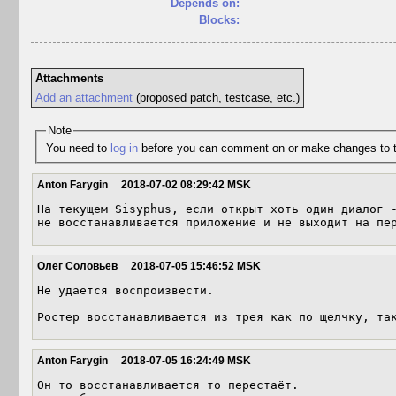
Depends on:
Blocks:
Attachments
Add an attachment
(proposed patch, testcase, etc.)
Note
You need to
log in
before you can comment on or make changes to t
Anton Farygin
2018-07-02 08:29:42 MSK
На текущем Sisyphus, если открыт хоть один диалог -
не восстанавливается приложение и не выходит на пе
Олег Соловьев
2018-07-05 15:46:52 MSK
Не удается воспроизвести.

Ростер восстанавливается из трея как по щелчку, та
Anton Farygin
2018-07-05 16:24:49 MSK
Он то восстанавливается то перестаёт.
