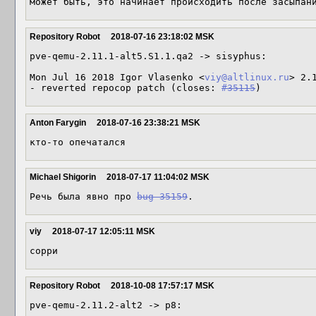
может быть, это начинает происходить после засыпан
Repository Robot
2018-07-16 23:18:02 MSK
pve-qemu-2.11.1-alt5.S1.1.qa2 -> sisyphus:

Mon Jul 16 2018 Igor Vlasenko <
viy@altlinux.ru
> 2.
- reverted repocop patch (closes: 
#35115
)
Anton Farygin
2018-07-16 23:38:21 MSK
кто-то опечатался
Michael Shigorin
2018-07-17 11:04:02 MSK
Речь была явно про 
bug 35159
.
viy
2018-07-17 12:05:11 MSK
сорри
Repository Robot
2018-10-08 17:57:17 MSK
pve-qemu-2.11.2-alt2 -> p8:
