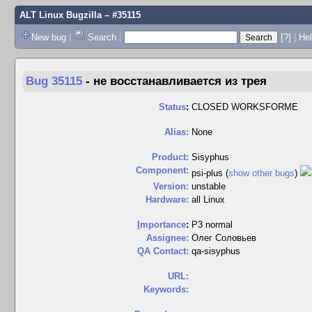
ALT Linux Bugzilla
– #35115
New bug
|
Search
|
[?]
|
Hel
Bug 35115
-
не восстанавливается из трея
Status
:
CLOSED WORKSFORME
Alias:
None
Product:
Sisyphus
Component:
psi-plus (
show other bugs
)
Version:
unstable
Hardware:
all Linux
I
mportance
:
P3 normal
Assignee:
Олег Соловьев
QA Contact:
qa-sisyphus
URL:
Keywords: