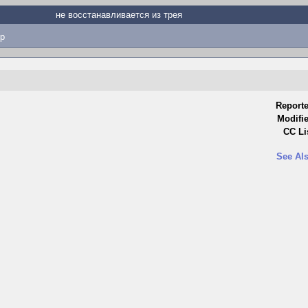
не восстанавливается из трея
p
Reporte
Modifi
CC Li
See Als