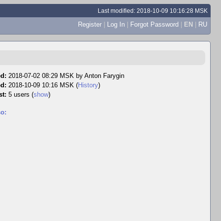
Last modified: 2018-10-09 10:16:28 MSK
Register
|
Log In
|
Forgot Password
|
EN
|
RU
d:
2018-07-02 08:29 MSK by
Anton Farygin
ed:
2018-10-09 10:16 MSK (
History
)
st:
5 users
(
show
)
o: