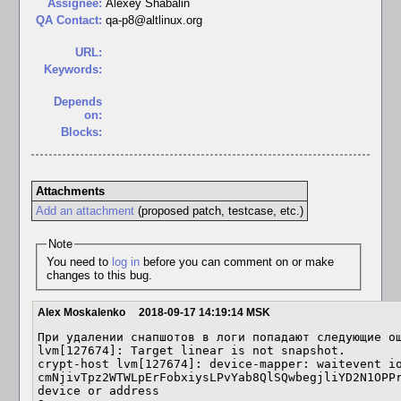
Assignee:
Alexey Shabalin
QA Contact:
qa-p8@altlinux.org
URL:
Keywords:
Depends
on:
Blocks:
Attachments
Add an attachment
(proposed patch, testcase, etc.)
Note
You need to
log in
before you can comment on or make
changes to this bug.
Alex Moskalenko
2018-09-17 14:19:14 MSK
При удалении снапшотов в логи попадают следующие ош
lvm[127674]: Target linear is not snapshot.

crypt-host lvm[127674]: device-mapper: waitevent i
cmNjivTpz2WTWLpErFobxiysLPvYab8QlSQwbegjliYD2N1OPPr
device or address
