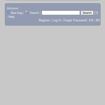
Actions:
New bug
|
Search
|
[?]
|
Help
Register
|
Log In
|
Forgot Password
|
EN
|
RU