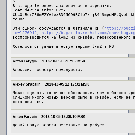
S

В выводе lvremove аналогичная информация:

_get_device_info: LVM-
CUc0qBciZB6mFZYVfoxSD6N699RCfb7xjjR443mpdHPcQvpLnkL
found.

Эти ошибки обсуждаются в багзилле RH (
https://bugz
id=1376942
, 
https://bugzilla.redhat.com/show_bug.c
воспроизводится на lvm2 из сизифа, пересобранного в
Хотелось бы увидеть новую версию lvm2 в P8.
Anton Farygin
2018-10-05 08:17:02 MSK
Алексей, посмотри пожалуйста.
Alexey Shabalin
2018-10-05 12:17:31 MSK
Можно сделать точечное обновление, можно бэкпортиро
Слишком много новых версий было в сизифе, если не п
остановиться.
Anton Farygin
2018-10-05 12:36:10 MSK
Давай новую версию перетащим попробуем.