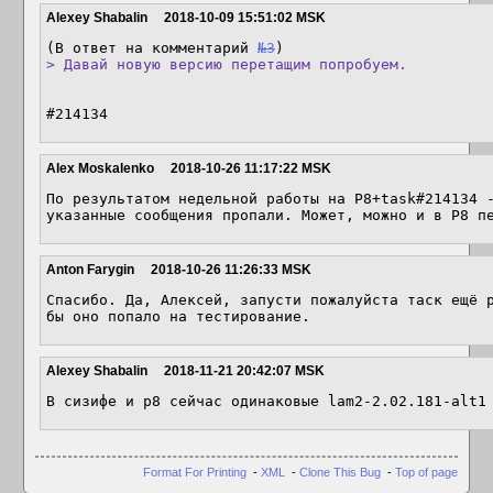
Alexey Shabalin
2018-10-09 15:51:02 MSK
(В ответ на комментарий 
№3
> Давай новую версию перетащим попробуем.
#214134
Alex Moskalenko
2018-10-26 11:17:22 MSK
По результатом недельной работы на P8+task#214134 -
указанные сообщения пропали. Может, можно и в P8 п
Anton Farygin
2018-10-26 11:26:33 MSK
Спасибо. Да, Алексей, запусти пожалуйста таск ещё р
бы оно попало на тестирование.
Alexey Shabalin
2018-11-21 20:42:07 MSK
В сизифе и p8 сейчас одинаковые lam2-2.02.181-alt1
Format For Printing
-
XML
-
Clone This Bug
-
Top of page