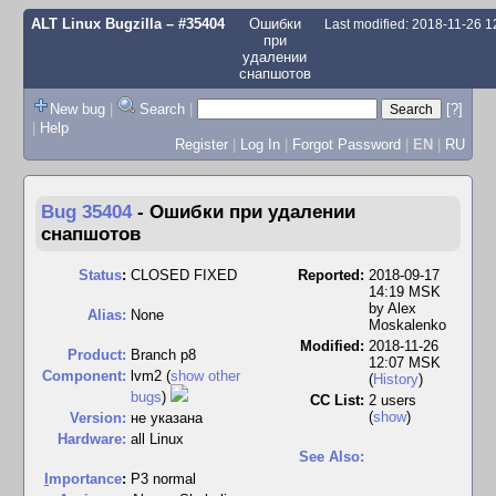
ALT Linux Bugzilla
– #35404
Ошибки
Last modified: 2018-11-26 
при
удалении
снапшотов
New bug
|
Search
|
[?]
|
Help
Register
|
Log In
|
Forgot Password
|
EN
|
RU
Bug 35404
-
Ошибки при удалении
снапшотов
Status
:
CLOSED FIXED
Reported:
2018-09-17
14:19 MSK
by
Alex
Alias:
None
Moskalenko
Modified:
2018-11-26
Product:
Branch p8
12:07 MSK
Component:
lvm2 (
show other
(
History
)
bugs
)
CC List:
2 users
(
show
)
Version:
не указана
Hardware:
all Linux
See Also:
I
mportance
:
P3 normal