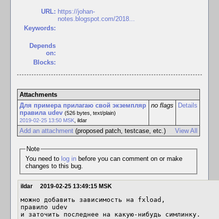
URL:
https://johan-
notes.blogspot.com/2018...
Keywords:
Depends
on:
Blocks:
Attachments
Для примера прилагаю свой экземпляр
no flags
Details
правила udev
(526 bytes, text/plain)
2019-02-25 13:50 MSK
,
ildar
Add an attachment
(proposed patch, testcase, etc.)
View All
Note
You need to
log in
before you can comment on or make
changes to this bug.
ildar
2019-02-25 13:49:15 MSK
можно добавить зависимость на fxload,

правило udev

и заточить последнее на какую-нибудь симлинку.
