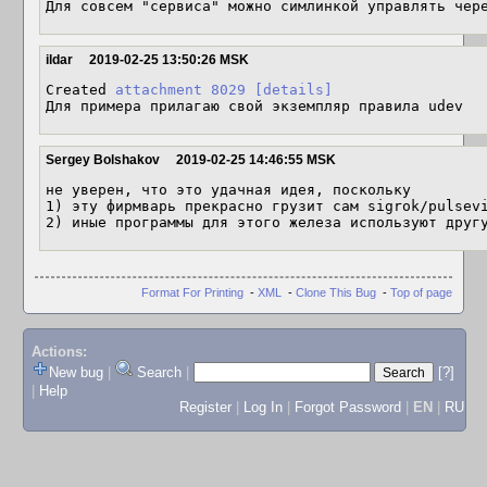
Для совсем "сервиса" можно симлинкой управлять чер
ildar
2019-02-25 13:50:26 MSK
Created 
attachment 8029
[details]
Для примера прилагаю свой экземпляр правила udev
Sergey Bolshakov
2019-02-25 14:46:55 MSK
не уверен, что это удачная идея, поскольку

1) эту фирмварь прекрасно грузит сам sigrok/pulsevi
2) иные программы для этого железа используют друг
Format For Printing
-
XML
-
Clone This Bug
-
Top of page
Actions:
New bug
|
Search
|
[?]
|
Help
Register
|
Log In
|
Forgot Password
|
EN
|
RU