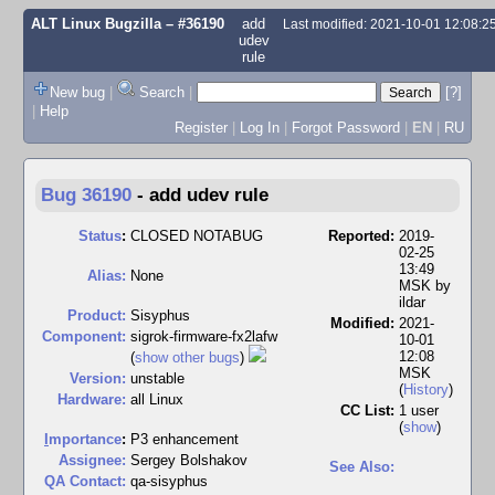
ALT Linux Bugzilla
– #36190
add
Last modified: 2021-10-01 12:08:
udev
rule
New bug
|
Search
|
[?]
|
Help
Register
|
Log In
|
Forgot Password
|
EN
|
RU
Bug 36190
-
add udev rule
Status
:
CLOSED NOTABUG
Reported:
2019-
02-25
13:49
Alias:
None
MSK by
ildar
Product:
Sisyphus
Modified:
2021-
Component:
sigrok-firmware-fx2lafw
10-01
12:08
(
show other bugs
)
MSK
Version:
unstable
(
History
)
Hardware:
all Linux
CC List:
1 user
(
show
)
I
mportance
:
P3 enhancement
Assignee:
Sergey Bolshakov
See Also:
QA Contact:
qa-sisyphus