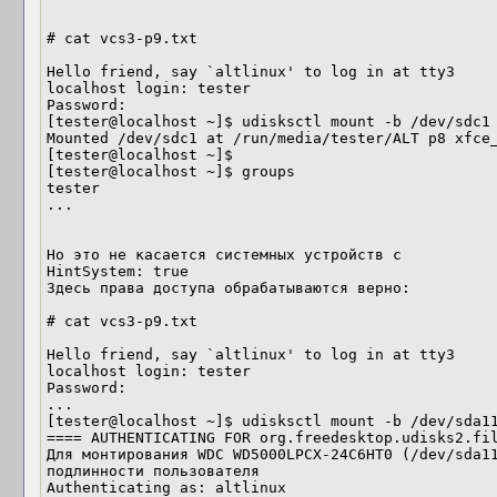
# cat vcs3-p9.txt 

Hello friend, say `altlinux' to log in at tty3

localhost login: tester

Password:

[tester@localhost ~]$ udisksctl mount -b /dev/sdc1

Mounted /dev/sdc1 at /run/media/tester/ALT p8 xfce_
[tester@localhost ~]$

[tester@localhost ~]$ groups

tester

...

Но это не касается системных устройств с

HintSystem: true

Здесь права доступа обрабатываются верно:

# cat vcs3-p9.txt 

Hello friend, say `altlinux' to log in at tty3

localhost login: tester

Password:

...

[tester@localhost ~]$ udisksctl mount -b /dev/sda11
==== AUTHENTICATING FOR org.freedesktop.udisks2.fil
Для монтирования WDC WD5000LPCX-24C6HT0 (/dev/sda11
подлинности пользователя

Authenticating as: altlinux
