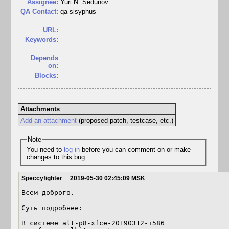
Assignee:
Yuri N. Sedunov
QA Contact:
qa-sisyphus
URL:
Keywords:
Depends
on:
Blocks:
Attachments
Add an attachment
(proposed patch, testcase, etc.)
Note
You need to
log in
before you can comment on or make
changes to this bug.
Speccyfighter
2019-05-30 02:45:09 MSK
Всем доброго.

Суть подробнее:

В системе alt-p8-xfce-20190312-i586
