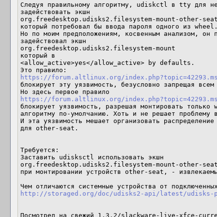
Следуя правильному алгоритму, udiskctl в tty для не
задействовать экшн

org.freedesktop.udisks2.filesystem-mount-other-seat
который потребовал бы ввода пароля одного из wheel.
Но по моим предположениям, косвенным анализом, он п
задействовал экшн

org.freedesktop.udisks2.filesystem-mount

который в

<allow_active>yes</allow_active> by defaults.

https://forum.altlinux.org/index.php?topic=42293.m
блокирует эту уязвимость, безусловно запрещая всем 
https://forum.altlinux.org/index.php?topic=42293.m
блокирует уязвимость, разрешая монтировать только w
алгоритму по-умолчанию. Хоть и не решает проблему в
И эта уязвимость мешает организовать распределение 
для other-seat.

Требуется:

Заставить udisksctl использовать экшн

org.freedesktop.udisks2.filesystem-mount-other-seat
при монтировании устройств other-seat, - извлекаемы
http://storaged.org/doc/udisks2-api/latest/udisks-
Посмотрел на свежий 1.3.2/slackware-live-xfce-curre