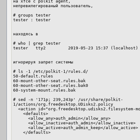
на xfce с polkit agent,

непревилегированый пользователь,

# groups tester

tester : tester

находясь в

# who | grep tester

tester   tty2         2019-05-23 15:37 (localhost)

игнорируя запрет системы

# ls -1 /etc/polkit-1/rules.d/

50-default.rules

60-mount-other-seat.rules.bak

60-mount-other-seat.rules.bak0

60-system-mount.rules.bak

# sed -n '171p; 239,243p' /usr/share/polkit-
1/actions/org.freedesktop.UDisks2.policy

  <action id="org.freedesktop.udisks2.filesystem-mount-other-seat">

    <defaults>

      <allow_any>auth_admin</allow_any>

      <allow_inactive>auth_admin</allow_inactive>

      <allow_active>auth_admin_keep</allow_active>

    </defaults>
