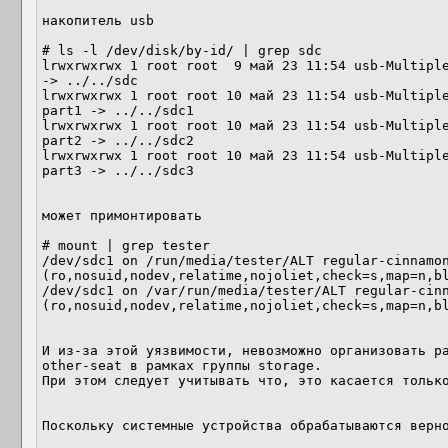
накопитель usb

# ls -l /dev/disk/by-id/ | grep sdc

lrwxrwxrwx 1 root root  9 май 23 11:54 usb-Multiple
-> ../../sdc

lrwxrwxrwx 1 root root 10 май 23 11:54 usb-Multipl
part1 -> ../../sdc1

lrwxrwxrwx 1 root root 10 май 23 11:54 usb-Multipl
part2 -> ../../sdc2

lrwxrwxrwx 1 root root 10 май 23 11:54 usb-Multipl
part3 -> ../../sdc3

может примонтировать

# mount | grep tester

/dev/sdc1 on /run/media/tester/ALT regular-cinnamon
(ro,nosuid,nodev,relatime,nojoliet,check=s,map=n,bl
/dev/sdc1 on /var/run/media/tester/ALT regular-cinn
(ro,nosuid,nodev,relatime,nojoliet,check=s,map=n,bl
И из-за этой уязвимости, невозможно организовать ра
other-seat в рамках группы storage.

При этом следует учитывать что, это касается только
Поскольку системные устройства обрабатываются верно