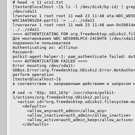
# head -n 11 vcs2.txt

[tester@localhost ~]$ ls -l /dev/disk/by-id/ | grep
/dev/sda11                                                                                 

lrwxrwxrwx 1 root root 11 май 23 11:48 ata-WDC_WD5
WXC1A45NS2D4-part11 -> ../../sda11                                                                   

lrwxrwxrwx 1 root root 11 май 23 11:48 wwn-0x50014e
../../sda11                                                                                       

==== AUTHENTICATING FOR org.freedesktop.udisks2.filesystem-mount-system ====                                     
Для монтирования WDC WD5000LPCX-24C6HT0 (/dev/sda11
подлинности пользователя                                                                     

Authenticating as: altlinux                                                                                                                                               

Password:                                                                                                                                                                 

polkit-agent-helper-1: pam_authenticate failed: Authentication failure                                                     
==== AUTHENTICATION FAILED ====                                                                                                                                           

Error mounting /dev/sda11: 
GDBus.Error:org.freedesktop.UDisks2.Error.NotAuthor
perform operation                                  
[tester@localhost~]$                                                                                                                                                     

в соответствии с запрошенным действием и запросом н
# sed -n '92p; 163,167p' /usr/share/polkit-
1/actions/org.freedesktop.UDisks2.policy

  <action id="org.freedesktop.udisks2.filesystem-mount-system">

    <defaults>

      <allow_any>auth_admin</allow_any>

      <allow_inactive>auth_admin</allow_inactive>

      <allow_active>auth_admin_keep</allow_active>

    </defaults>
