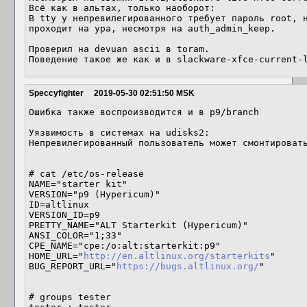
Всё как в альтах, только наоборот:

В tty у непревилегированного требует пароль root, н
проходит на ура, несмотря на auth_admin_keep.

Проверил на devuan ascii в toram.

Поведение такое же как и в slackware-xfce-current-
Speccyfighter
2019-05-30 02:51:50 MSK
Ошибка также воспроизводится и в p9/branch

Уязвимость в системах на udisks2:

Непревилегированный пользователь может смонтировать
# cat /etc/os-release 

NAME="starter kit"

VERSION="p9 (Hypericum)"

ID=altlinux

VERSION_ID=p9

PRETTY_NAME="ALT Starterkit (Hypericum)"

ANSI_COLOR="1;33"

CPE_NAME="cpe:/o:alt:starterkit:p9"

HOME_URL="
http://en.altlinux.org/starterkits
"

BUG_REPORT_URL="
https://bugs.altlinux.org/
"

# groups tester
