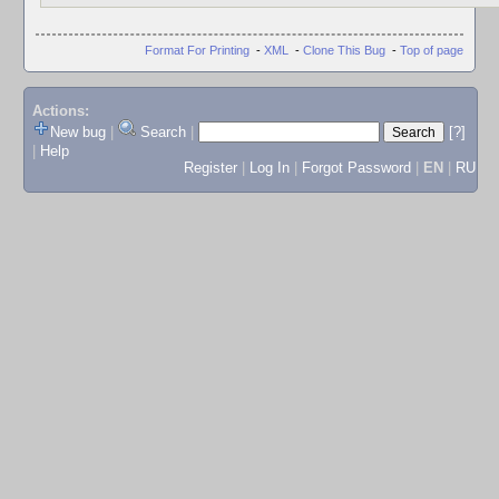
Format For Printing
-
XML
-
Clone This Bug
-
Top of page
Actions:
New bug
|
Search
|
[?]
|
Help
Register
|
Log In
|
Forgot Password
|
EN
|
RU