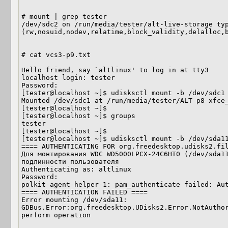
# mount | grep tester

/dev/sdc2 on /run/media/tester/alt-live-storage typ
(rw,nosuid,nodev,relatime,block_validity,delalloc,b
# cat vcs3-p9.txt 

Hello friend, say `altlinux' to log in at tty3

localhost login: tester

Password:

[tester@localhost ~]$ udisksctl mount -b /dev/sdc1

Mounted /dev/sdc1 at /run/media/tester/ALT p8 xfce_
[tester@localhost ~]$

[tester@localhost ~]$ groups

tester

[tester@localhost ~]$

[tester@localhost ~]$ udisksctl mount -b /dev/sda11
==== AUTHENTICATING FOR org.freedesktop.udisks2.fil
Для монтирования WDC WD5000LPCX-24C6HT0 (/dev/sda11
подлинности пользователя

Authenticating as: altlinux

Password:

polkit-agent-helper-1: pam_authenticate failed: Aut
==== AUTHENTICATION FAILED ====

Error mounting /dev/sda11: 
GDBus.Error:org.freedesktop.UDisks2.Error.NotAuthor
perform operation
