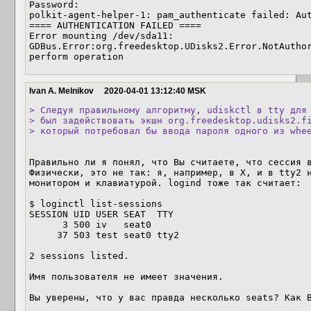
Password:

polkit-agent-helper-1: pam_authenticate failed: Aut
==== AUTHENTICATION FAILED ====

Error mounting /dev/sda11: 
GDBus.Error:org.freedesktop.UDisks2.Error.NotAuthor
perform operation
Ivan A. Melnikov
2020-04-01 13:12:40 MSK
> Следуя правильному алгоритму, udiskctl в tty для 
> был задействовать экшн org.freedesktop.udisks2.fi
> который потребовал бы ввода пароля одного из whe
Правильно ли я понял, что Вы считаете, что сессия в
Физически, это не так: я, например, в X, и в tty2 н
монитором и клавиатурой. logind тоже так считает:

$ loginctl list-sessions

SESSION UID USER SEAT  TTY

      3 500 iv   seat0

     37 503 test seat0 tty2

2 sessions listed.

Имя пользователя не имеет значения.

Вы уверены, что у вас правда несколько seats? Как 