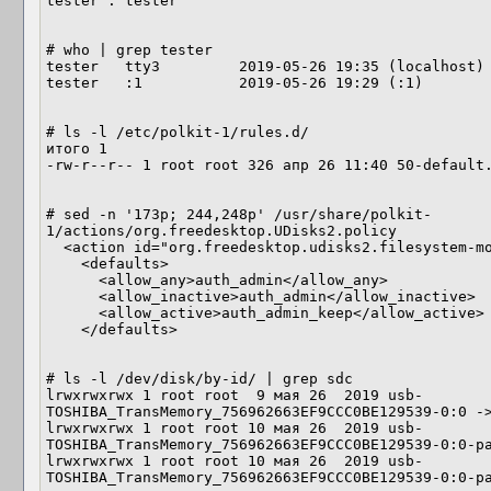
tester : tester

# who | grep tester

tester   tty3         2019-05-26 19:35 (localhost)

tester   :1           2019-05-26 19:29 (:1)

# ls -l /etc/polkit-1/rules.d/

итого 1

-rw-r--r-- 1 root root 326 апр 26 11:40 50-default.
# sed -n '173p; 244,248p' /usr/share/polkit-
1/actions/org.freedesktop.UDisks2.policy 

  <action id="org.freedesktop.udisks2.filesystem-mount-other-seat">

    <defaults>

      <allow_any>auth_admin</allow_any>

      <allow_inactive>auth_admin</allow_inactive>

      <allow_active>auth_admin_keep</allow_active>

    </defaults>

# ls -l /dev/disk/by-id/ | grep sdc

lrwxrwxrwx 1 root root  9 мая 26  2019 usb-
TOSHIBA_TransMemory_756962663EF9CCC0BE129539-0:0 ->
lrwxrwxrwx 1 root root 10 мая 26  2019 usb-
TOSHIBA_TransMemory_756962663EF9CCC0BE129539-0:0-pa
lrwxrwxrwx 1 root root 10 мая 26  2019 usb-
TOSHIBA_TransMemory_756962663EF9CCC0BE129539-0:0-pa