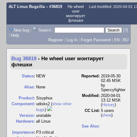
ALT Linux Bugzilla
– #36819
Не wheel
Last modified: 2020-04-01 
user
монтирует
флешки
New bug
|
Search
|
[?]
|
Help
Register
|
Log In
|
Forgot Password
|
EN
|
RU
Bug 36819
-
Не wheel user монтирует
флешки
Status
:
NEW
Reported:
2019-05-30
02:45 MSK
by
Alias:
None
Speccyfighter
Modified:
2020-04-01
Product:
Sisyphus
13:12 MSK
Component:
udisks2 (
show other
(
History
)
bugs
)
CC List:
5 users
(
show
)
Version:
unstable
Hardware:
all Linux
See Also:
I
mportance
:
P3 critical