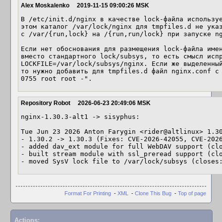
Alex Moskalenko
2019-11-15 09:00:26 MSK
В /etc/init.d/nginx в качестве lock-файла используе
этом каталог /var/lock/nginx для tmpfiles.d не указ
с /var/{run,lock} на /{run,run/lock} при запуске ng
Если нет обоснования для размещения lock-файла имен
вместо стандартного lock/subsys, то есть смысл испр
LOCKFILE=/var/lock/subsys/nginx. Если же выделенный
то нужно добавить для tmpfiles.d файл nginx.conf с 
0755 root root -".
Repository Robot
2026-06-23 20:49:06 MSK
nginx-1.30.3-alt1 -> sisyphus:

Tue Jun 23 2026 Anton Farygin <rider@altlinux> 1.30
- 1.30.2 -> 1.30.3 (Fixes: CVE-2026-42055, CVE-2026
- added dav_ext module for full WebDAV support (cl
- built stream module with ssl_preread support (cl
- moved SysV lock file to /var/lock/subsys (closes
Format For Printing
-
XML
-
Clone This Bug
-
Top of page
Actions: