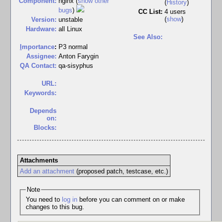
Component:
nginx (
show other
(
History
)
bugs
)
CC List:
4 users
(
show
)
Version:
unstable
Hardware:
all Linux
See Also:
I
mportance
:
P3 normal
Assignee:
Anton Farygin
QA Contact:
qa-sisyphus
URL:
Keywords:
Depends
on:
Blocks:
Attachments
Add an attachment
(proposed patch, testcase, etc.)
Note
You need to
log in
before you can comment on or make
changes to this bug.