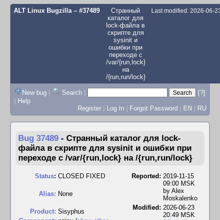
ALT Linux Bugzilla
– #37489
Странный
Last modified: 2026-06-
каталог для
lock-файла в
скрипте для
sysinit и
ошибки при
переходе с
/var/{run,lock}
на
/{run,run/lock}
New bug
|
Search
|
[?]
|
Help
Register
|
Log In
|
Forgot Password
|
EN
|
RU
Bug 37489
-
Странный каталог для lock-
файла в скрипте для sysinit и ошибки при
переходе с /var/{run,lock} на /{run,run/lock}
Status
:
CLOSED FIXED
Reported:
2019-11-15
09:00 MSK
by
Alex
Alias:
None
Moskalenko
Modified:
2026-06-23
Product:
Sisyphus
20:49 MSK