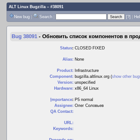
ALT Linux Bugzilla
– #38091
New bug
|
Search
|
[?]
|
Hel
Bug 38091
-
Обновить список компонентов в прод
Status
:
CLOSED FIXED
Alias:
None
Product:
Infrastructure
Component:
bugzilla.altlinux.org (
show other bug
Version:
unspecified
Hardware:
x86_64 Linux
I
mportance
:
P5 normal
Assignee:
Олег Соловьев
QA Contact:
URL:
Keywords:
Depends on: