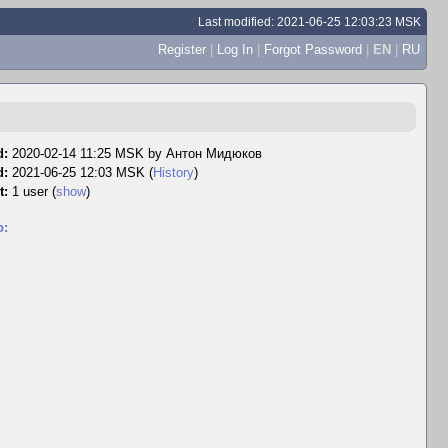
Last modified: 2021-06-25 12:03:23 MSK
Register
|
Log In
|
Forgot Password
|
EN
|
RU
d:
2020-02-14 11:25 MSK by
Антон Мидюков
d:
2021-06-25 12:03 MSK (
History
)
t:
1 user
(
show
)
o: