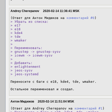
Andrey Cherepanov
2020-02-14 11:36:41 MSK
(Ответ для Антон Мидюков на 
комментарий #0
> Убрать из списка:

> e17

> e18

> kde4

> tde

> wmaker

> 

> Переименовать:

> gnustep -> gnustep-sysv

> icewm -> icewm-sysv

> 

> Добавить:

> enlightenment

> jeos-sysv

> jeos-systemd
Переносите с баги с e18, kde4, tde, wmaker.

Остальное переименовал и создал.
Антон Мидюков
2020-02-14 11:51:04 MSK
(Ответ для Andrey Cherepanov на 
комментарий #1