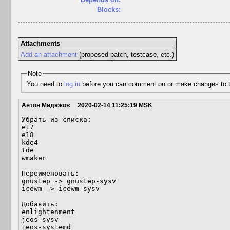
Blocks:
Attachments
Add an attachment
(proposed patch, testcase, etc.)
Note
You need to
log in
before you can comment on or make changes to t
Антон Мидюков
2020-02-14 11:25:19 MSK
Убрать из списка:

e17

e18

kde4

tde

wmaker

Переименовать:

gnustep -> gnustep-sysv

icewm -> icewm-sysv

Добавить:

enlightenment

jeos-sysv

jeos-systemd