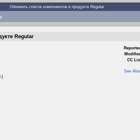
Обновить список компонентов в продукте Regular
p
укте Regular
Reporte
Modifie
CC Lis
See Als
s
)