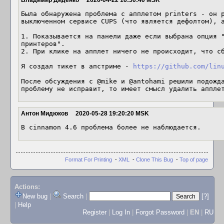
Владимир Диденко
2020-04-22 16:50:40 MSK
Была обнаружена проблема с апплетом printers - он р
выключенном сервисе CUPS (что является дефолтом), а
1. Показывается на панели даже если выбрана опция "
принтеров".

2. При клике на апплет ничего не происходит, что сб
Я создал тикет в апстриме - 
https://github.com/lin
После обсуждения с @mike и @antohami решили подожда
проблему не исправит, то имеет смысл удалить аппле
Антон Мидюков
2020-05-28 19:20:20 MSK
В cinnamon 4.6 проблема более не наблюдается.
Format For Printing
-
XML
-
Clone This Bug
-
Top of page
Actions:
New bug
|
Search
|
[?]
|
Help
Register
|
Log In
|
Forgot Password
|
EN
|
RU