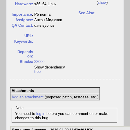
(
show
)
Hardware:
x86_64 Linux
See Also:
I
mportance
:
P5 normal
Assignee:
Антон Мидюков
QA Contact:
qa-sisyphus
URL:
Keywords:
Depends
on:
Blocks:
33000
Show dependency
tree
Attachments
Add an attachment
(proposed patch, testcase, etc.)
Note
You need to
log in
before you can comment on or make
changes to this bug.