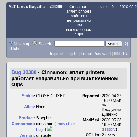
ALT Linux Bugzilla
– #38380
Cinnamon:
Last modified: 2020-05-
аплет printers
работает
неправильно
при
выключенном
cups
New bug
|
Search
|
[?]
|
Help
Register
|
Log In
|
Forgot Password
|
EN
|
RU
Bug 38380
-
Cinnamon: аплет printers
работает неправильно при выключенном
cups
Status
:
CLOSED FIXED
Reported:
2020-04-22
16:50 MSK
by
Alias:
None
Владимир
Диденко
Product:
Sisyphus
Modified:
2020-05-28
Component:
cinnamon (
show other
19:20 MSK
(
History
)
bugs
)
CC List:
2 users
Version:
unstable