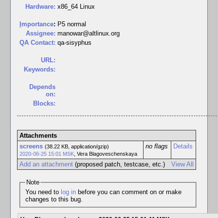
Hardware:
x86_64 Linux
I
mportance
:
P5 normal
Assignee:
manowar@altlinux.org
QA Contact:
qa-sisyphus
URL:
Keywords:
Depends
on:
Blocks:
Attachments
screens
no flags
Details
(38.22 KB, application/gzip)
2020-06-25 15:01 MSK
,
Vera Blagoveschenskaya
Add an attachment
(proposed patch, testcase, etc.)
View All
Note
You need to
log in
before you can comment on or make
changes to this bug.