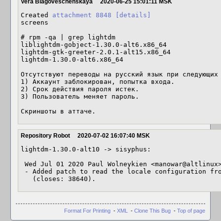
Vera Blagoveschenskaya
2020-06-25 15:01:11 MSK
Created 
attachment 8848
[details]
screens

# rpm -qa | grep lightdm

liblightdm-gobject-1.30.0-alt6.x86_64

lightdm-gtk-greeter-2.0.1-alt15.x86_64

lightdm-1.30.0-alt6.x86_64

Отсутствуют переводы на русский язык при следующих 
1) Аккаунт заблокирован, попытка входа.

2) Срок действия пароля истек.

3) Пользователь меняет пароль.

Скриншоты в аттаче.
Repository Robot
2020-07-02 16:07:40 MSK
lightdm-1.30.0-alt10 -> sisyphus:

 Wed Jul 01 2020 Paul Wolneykien <manowar@altlinux> 1.30.0-alt10

 - Added patch to read the locale configuration from /etc/sysconfig/i18n

   (closes: 38640).
Format For Printing
-
XML
-
Clone This Bug
-
Top of page