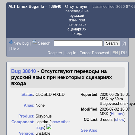
ALT Linux Bugzilla
– #38640
Отсутствуют
Last modified: 2020-07-0
переводы на
русский
язык при
некоторых
сценариях
входа
New bug
|
Search
|
[?]
|
Help
Register
|
Log In
|
Forgot Password
|
EN
|
RU
Bug 38640
-
Отсутствуют переводы на
русский язык при некоторых сценариях
входа
Status
:
CLOSED FIXED
Reported:
2020-06-25 15:01
MSK by
Vera
Blagoveschenskaya
Alias:
None
Modified:
2020-07-02 16:07
MSK (
History
)
Product:
Sisyphus
CC List:
3 users
(
show
)
Component:
lightdm (
show other
bugs
)
See Also:
Version:
unstable