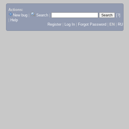
Actions:
New bug
|
Search
|
[?]
|
Help
Register
|
Log In
|
Forgot Password
|
EN
|
RU