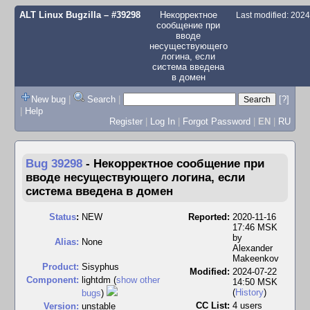
ALT Linux Bugzilla
– #39298
Некорректное
Last modified: 202
сообщение при
вводе
несуществующего
логина, если
система введена
в домен
New bug
|
Search
|
[?]
|
Help
Register
|
Log In
|
Forgot Password
|
EN
|
RU
Bug 39298
-
Некорректное сообщение при
вводе несуществующего логина, если
система введена в домен
Status
:
NEW
Reported:
2020-11-16
17:46 MSK
by
Alias:
None
Alexander
Makeenkov
Product:
Sisyphus
Modified:
2024-07-22
Component:
lightdm (
show other
14:50 MSK
(
History
)
bugs
)
CC List:
4 users
Version:
unstable