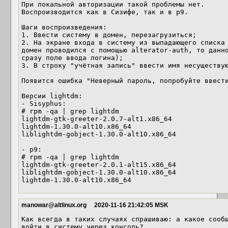
При локальной авторизации такой проблемы нет.

Воспроизводится как в Сизифе, так и в p9.

Шаги воспроизведения:

1. Ввести систему в домен, перезагрузиться;

2. На экране входа в систему из выпадающего списка 
домен проводился с помощью alterator-auth, то данно
сразу поле ввода логина);

3. В строку "учётная запись" ввести имя несуществую
Появится ошибка "Неверный пароль, попробуйте ввести
Версии lightdm:

- Sisyphus:

# rpm -qa | grep lightdm

lightdm-gtk-greeter-2.0.7-alt1.x86_64

lightdm-1.30.0-alt10.x86_64

liblightdm-gobject-1.30.0-alt10.x86_64

- p9:

# rpm -qa | grep lightdm

lightdm-gtk-greeter-2.0.1-alt15.x86_64

liblightdm-gobject-1.30.0-alt10.x86_64

lightdm-1.30.0-alt10.x86_64
manowar@altlinux.org
2020-11-16 21:42:05 MSK
Как всегда в таких случаях спрашиваю: а какое сообщ
войти в систему через консоль?