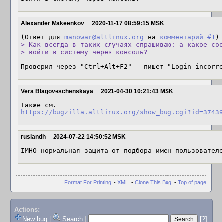
Alexander Makeenkov
2020-11-17 08:59:15 MSK
(Ответ для 
manowar@altlinux.org
 на 
комментарий #1
> Как всегда в таких случаях спрашиваю: а какое соо
> войти в систему через консоль?
Проверил через "Ctrl+Alt+F2" - пишет "Login incorr
Vera Blagoveschenskaya
2021-04-30 10:21:43 MSK
https://bugzilla.altlinux.org/show_bug.cgi?id=3743
ruslandh
2024-07-22 14:50:52 MSK
IMHO нормальная защита от подбора имен пользовател
Format For Printing
-
XML
-
Clone This Bug
-
Top of page
Actions:
New bug
|
Search
|
[?]