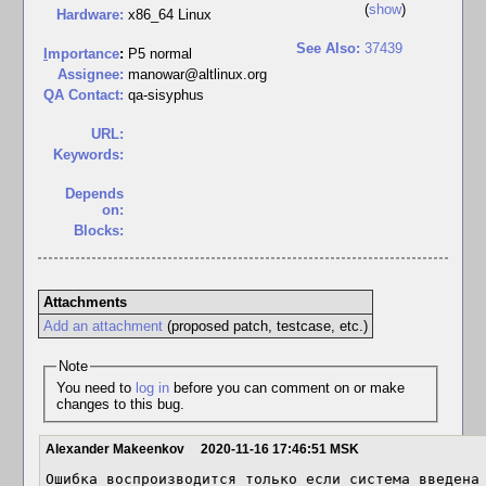
(
show
)
Hardware:
x86_64 Linux
See Also:
37439
I
mportance
:
P5 normal
Assignee:
manowar@altlinux.org
QA Contact:
qa-sisyphus
URL:
Keywords:
Depends
on:
Blocks:
Attachments
Add an attachment
(proposed patch, testcase, etc.)
Note
You need to
log in
before you can comment on or make
changes to this bug.
Alexander Makeenkov
2020-11-16 17:46:51 MSK
Ошибка воспроизводится только если система введена 