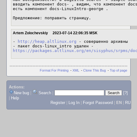
вводить компонент docs- , видим, что компонент docs
есть компонент docs-LinuxIntro-george .

Предложение: поправить страницу.
Artem Zolochevskiy
2023-07-14 22:06:35 MSK
- 
http://heap.altlinux.org
 - совершенно архивны

- пакет docs-linux_intro удален - 
https://packages.altlinux.org/en/sisyphus/srpms/do
Format For Printing
-
XML
-
Clone This Bug
-
Top of page
Actions:
New bug
|
Search
|
[?]
|
Help
Register
|
Log In
|
Forgot Password
|
EN
|
RU