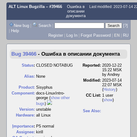
ALT Linux Bugzilla
– #39466
Ошибка в
Last modified: 2023-07-14 
описании
документа
New bug
|
Search
|
[?]
|
Help
Register
|
Log In
|
Forgot Password
|
EN
|
RU
Bug 39466
-
Ошибка в описании документа
Status
:
CLOSED NOTABUG
Reported:
2020-12-22
15:22 MSK
by
Andrey
Alias:
None
Modified:
2023-07-14
22:07 MSK
Product:
Sisyphus
(
History
)
Component:
docs-LinuxIntro-
CC List:
1 user
george (
show other
(
show
)
bugs
)
Version:
unstable
See Also:
Hardware:
all Linux
I
mportance
:
P5 normal
Assignee:
kirill