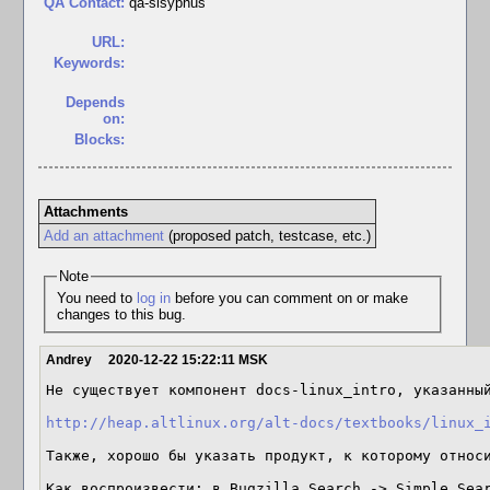
QA Contact:
qa-sisyphus
URL:
Keywords:
Depends
on:
Blocks:
Attachments
Add an attachment
(proposed patch, testcase, etc.)
Note
You need to
log in
before you can comment on or make
changes to this bug.
Andrey
2020-12-22 15:22:11 MSK
Не существует компонент docs-linux_intro, указанный
http://heap.altlinux.org/alt-docs/textbooks/linux_
Также, хорошо бы указать продукт, к которому относи
Как воспроизвести: в Bugzilla Search -> Simple Sear