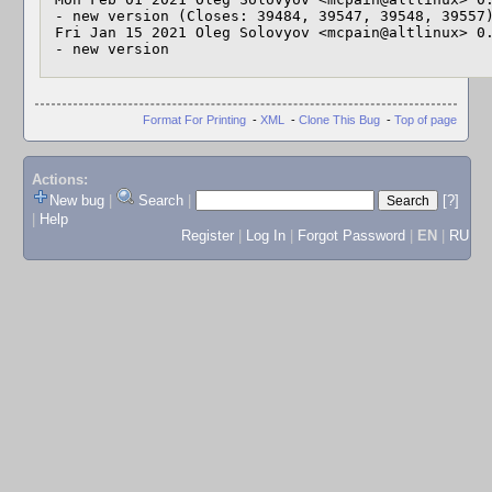
 - new version (Closes: 39484, 39547, 39548, 39557)

 Fri Jan 15 2021 Oleg Solovyov <mcpain@altlinux> 0.0.4-alt1

 - new version
Format For Printing
-
XML
-
Clone This Bug
-
Top of page
Actions:
New bug
|
Search
|
[?]
|
Help
Register
|
Log In
|
Forgot Password
|
EN
|
RU