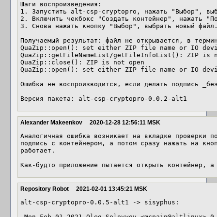
Шаги воспроизведения:

1. Запустить alt-csp-cryptopro, нажать "Выбор", выб
2. Включить чекбокс "Создать контейнер", нажать "По
3. Снова нажать кнопку "Выбор", выбрать новый файл.
Получаемый результат: файл не открывается, в термин
QuaZip::open(): set either ZIP file name or IO devi
QuaZip::getFileNameList/getFileInfoList(): ZIP is n
QuaZip::close(): ZIP is not open

QuaZip::open(): set either ZIP file name or IO devi
Ошибка не воспроизводится, если делать подпись _без
Версия пакета: alt-csp-cryptopro-0.0.2-alt1
Alexander Makeenkov
2020-12-28 12:56:11 MSK
Аналогичная ошибка возникает на вкладке проверки по
подпись с контейнером, а потом сразу нажать на кноп
работает.

Как-будто приложение пытается открыть контейнер, а
Repository Robot
2021-02-01 13:45:21 MSK
alt-csp-cryptopro-0.0.5-alt1 -> sisyphus:

 Mon Feb 01 2021 Oleg Solovyov <mcpain@altlinux> 0.0.5-alt1
