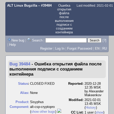
ALT Linux Bugzilla
– #39484
Ошибка
Last modified: 2021-02-01
открытия
файла
после
выполнения
подписи с
созданием
контейнера
New bug
|
Search
|
[?]
|
Help
Register
|
Log In
|
Forgot Password
|
EN
|
RU
Bug 39484
-
Ошибка открытия файла после
выполнения подписи с созданием
контейнера
Status
:
CLOSED FIXED
Reported:
2020-12-28
12:35 MSK
by
Alexander
Alias:
None
Makeenkov
Modified:
2021-02-01
Product:
Sisyphus
13:45 MSK
Component:
alt-csp-cryptopro
(
History
)
(
show other bugs
)
CC List:
1 user
(
show
)