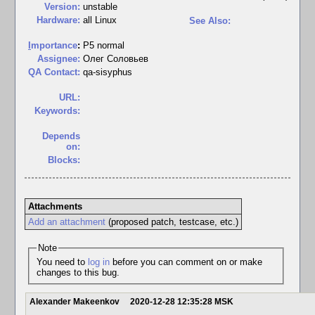
Version:
unstable
Hardware:
all Linux
See Also:
I
mportance
:
P5 normal
Assignee:
Олег Соловьев
QA Contact:
qa-sisyphus
URL:
Keywords:
Depends
on:
Blocks:
Attachments
Add an attachment
(proposed patch, testcase, etc.)
Note
You need to
log in
before you can comment on or make
changes to this bug.
Alexander Makeenkov
2020-12-28 12:35:28 MSK