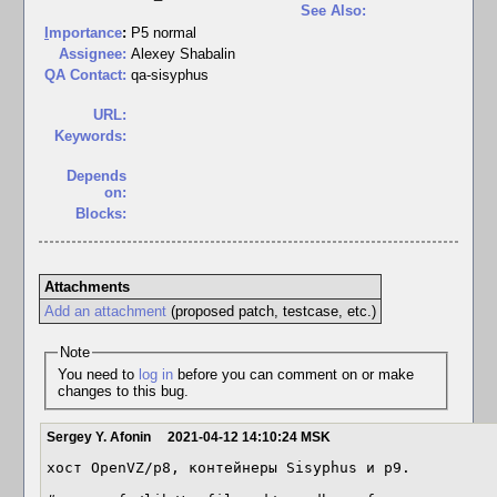
See Also:
I
mportance
:
P5 normal
Assignee:
Alexey Shabalin
QA Contact:
qa-sisyphus
URL:
Keywords:
Depends
on:
Blocks:
Attachments
Add an attachment
(proposed patch, testcase, etc.)
Note
You need to
log in
before you can comment on or make
changes to this bug.
Sergey Y. Afonin
2021-04-12 14:10:24 MSK
хост OpenVZ/p8, контейнеры Sisyphus и p9.
