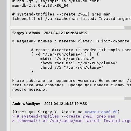
# rpm -qf /lib/tmpfiles.d/man-db.conf

man-db-2.9.0-alt3.x86_64

# systemd-tmpfiles --create 2>&1| grep man

fchownat() of /var/cache/man failed: Invalid argum
Sergey Y. Afonin
2021-04-12 14:19:24 MSK
И недавний пример с пакетом clamav. В init-скрипте 
        # create directory if needed (if tmpfs used)

        [ -d "/var/run/clamav" ] || {

            mkdir "/var/run/clamav"

            chown root:mail "/var/run/clamav"

            chmod 775 "/var/run/clamav"

        }

И это работало до недавнего момента. Но появился /l
этот механизм сломался. Правда для пакета clamav эт
просто повезло.
Andrew Vasilyev
2021-04-12 14:42:19 MSK
(Ответ для Sergey Y. Afonin на 
комментарий #0
> # systemd-tmpfiles --create 2>&1| grep man

> fchownat() of /var/cache/man failed: Invalid arg