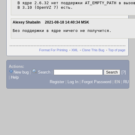
  В ядре 2.6.32 нет поддержки AT_EMPTY_PATH в вызове fchownat()

  В 3.10 (OpenVZ 7) есть.
Alexey Shabalin
2021-08-18 14:40:34 MSK
Без поддержки в ядре ничего не получится.
Format For Printing
-
XML
-
Clone This Bug
-
Top of page
Actions:
New bug
|
Search
|
[?]
|
Help
Register
|
Log In
|
Forgot Password
|
EN
|
RU