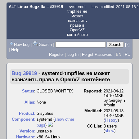
ALT Linux Bugzilla
– #39919
systemd-
Last modified: 2021-08-18 
tmpfiles не
может
назначить
права в
OpenVZ
контейнете
New bug
|
Search
|
[?]
|
Help
Register
|
Log In
|
Forgot Password
|
EN
|
RU
Bug 39919
-
systemd-tmpfiles не может
назначить права в OpenVZ контейнете
Status
:
CLOSED WONTFIX
Reported:
2021-04-12
14:10 MSK
by
Sergey Y.
Alias:
None
Afonin
Modified:
2021-08-18
Product:
Sisyphus
14:40 MSK
Component:
systemd (
show other
(
History
)
bugs
)
CC List:
3 users
(
show
)
Version:
unstable
Hardware:
x86_64 Linux