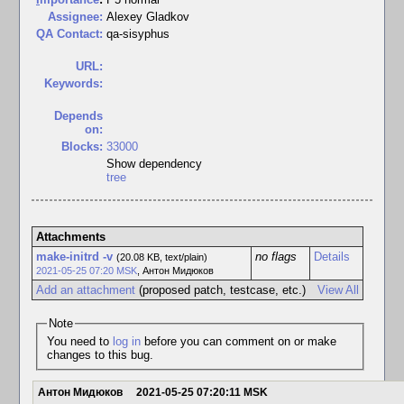
Assignee:
Alexey Gladkov
QA Contact:
qa-sisyphus
URL:
Keywords:
Depends
on:
Blocks:
33000
Show dependency
tree
Attachments
make-initrd -v
no flags
Details
(20.08 KB, text/plain)
2021-05-25 07:20 MSK
,
Антон Мидюков
Add an attachment
(proposed patch, testcase, etc.)
View All
Note
You need to
log in
before you can comment on or make
changes to this bug.
Антон Мидюков
2021-05-25 07:20:11 MSK