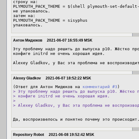
строку на:

PLYMOUTH_PACK_THEME = $(shell plymouth-set-default-
не упаковалось.

затем на:

PLYMOUTH_PACK_THEME = sisyphus

упаковалось.
Антон Мидюков
2021-06-07 16:55:49 MSK
Эту проблему надо решить до выпуска p10. Жёстко про
конфиге initrd не очень хорошая идея.

Alexey Gladkov, у Вас эта проблема не воспроизводи
Alexey Gladkov
2021-06-07 18:52:22 MSK
(Ответ для Антон Мидюков на 
комментарий #3
> Эту проблему надо решить до выпуска p10. Жёстко п
> конфиге initrd не очень хорошая идея.

> 

> Alexey Gladkov, у Вас эта проблема не воспроизво
Да, воспроизвелось и понятно почему это происходит
Repository Robot
2021-06-08 19:52:42 MSK