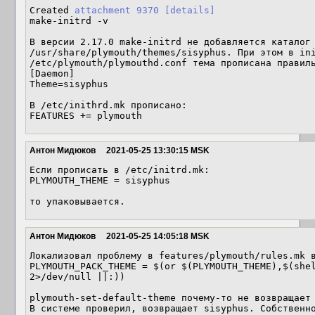
Created 
attachment 9370
[details]
make-initrd -v

В версии 2.17.0 make-initrd не добавляется каталог 
/usr/share/plymouth/themes/sisyphus. При этом в ini
/etc/plymouth/plymouthd.conf тема прописана правиль
[Daemon]

Theme=sisyphus

В /etc/inithrd.mk прописано:

FEATURES += plymouth
Антон Мидюков
2021-05-25 13:30:15 MSK
Если прописать в /etc/initrd.mk:

PLYMOUTH_THEME = sisyphus

то упаковывается.
Антон Мидюков
2021-05-25 14:05:18 MSK
Локализовал проблему в features/plymouth/rules.mk в
PLYMOUTH_PACK_THEME = $(or $(PLYMOUTH_THEME),$(shel
2>/dev/null ||:))

plymouth-set-default-theme почему-то не возвращает 
В системе проверил, возвращает sisyphus. Собственно