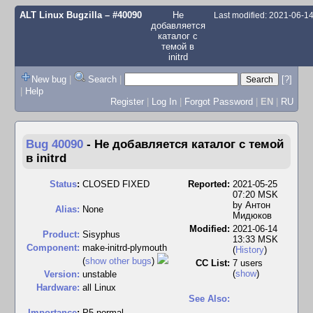
ALT Linux Bugzilla
– #40090
Не
Last modified: 2021-06-1
добавляется
каталог с
темой в
initrd
New bug
|
Search
|
[?]
|
Help
Register
|
Log In
|
Forgot Password
|
EN
|
RU
Bug 40090
-
Не добавляется каталог с темой
в initrd
Status
:
CLOSED FIXED
Reported:
2021-05-25
07:20 MSK
by
Антон
Alias:
None
Мидюков
Modified:
2021-06-14
Product:
Sisyphus
13:33 MSK
Component:
make-initrd-plymouth
(
History
)
(
show other bugs
)
CC List:
7 users
(
show
)
Version:
unstable
Hardware:
all Linux
See Also:
I
mportance
:
P5 normal