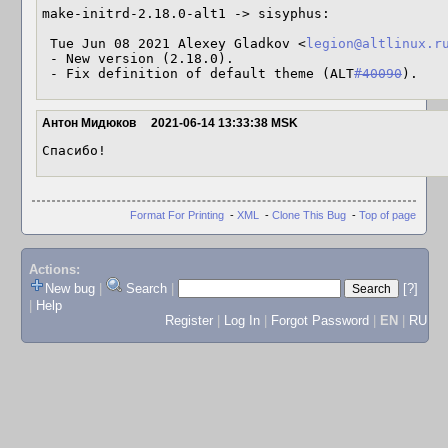
make-initrd-2.18.0-alt1 -> sisyphus:

 Tue Jun 08 2021 Alexey Gladkov <
legion@altlinux.r
 - New version (2.18.0).

 - Fix definition of default theme (ALT
#40090
).
Антон Мидюков
2021-06-14 13:33:38 MSK
Спасибо!
Format For Printing
-
XML
-
Clone This Bug
-
Top of page
Actions:
New bug
|
Search
|
[?]
|
Help
Register
|
Log In
|
Forgot Password
|
EN
|
RU