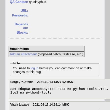
QA Contact:
qa-sisyphus
URL:
Keywords:
Depends
on:
Blocks:
Attachments
Add an attachment
(proposed patch, testcase, etc.)
Note
You need to
log in
before you can comment on or make
changes to this bug.
Sergey Y. Afonin
2021-09-13 14:27:52 MSK
Для сборки используется 2to3 из python-tools-2to3.
2to3 из python3-tools
Vitaly Lipatov
2021-09-13 14:29:14 MSK