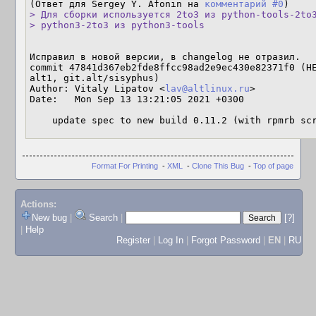
(Ответ для Sergey Y. Afonin на 
комментарий #0
> Для сборки используется 2to3 из python-tools-2to3
> python3-2to3 из python3-tools
Исправил в новой версии, в changelog не отразил.

commit 47841d367eb2fde8ffcc98ad2e9ec430e82371f0 (H
alt1, git.alt/sisyphus)

Author: Vitaly Lipatov <
lav@altlinux.ru
>

Date:   Mon Sep 13 13:21:05 2021 +0300

    update spec to new build 0.11.2 (with rpmrb sc
Format For Printing
-
XML
-
Clone This Bug
-
Top of page
Actions:
New bug
|
Search
|
[?]
|
Help
Register
|
Log In
|
Forgot Password
|
EN
|
RU