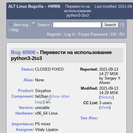
ALT Linux Bugzilla
– #40906
Перевести на
Last modified: 2021-0
использование
python3-2to3
New bug
|
Search
|
[?]
|
Help
Register
|
Log In
|
Forgot Password
|
EN
|
RU
Bug 40906
-
Перевести на использование
python3-2to3
Status
:
CLOSED FIXED
Reported:
2021-09-13
14:27 MSK
by
Sergey Y.
Alias:
None
Afonin
Modified:
2021-09-13
Product:
Sisyphus
14:29 MSK
Component:
fail2ban (
show other
(
History
)
bugs
)
CC List:
3 users
(
show
)
Version:
unstable
Hardware:
x86_64 Linux
See Also:
I
mportance
:
P5 minor
Assignee:
Vitaly Lipatov