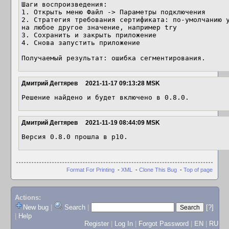
Шаги воспроизведения:

1. Открыть меню Файл -> Параметры подключения

2. Стратегия требования сертификата: по-умолчанию у
на любое другое значение, например try

3. Сохранить и закрыть приложение

4. Снова запустить приложение

Получаемый результат: ошибка сегментирования.
Дмитрий Дегтярев
2021-11-17 09:13:28 MSK
Решение найдено и будет включено в 0.8.0.
Дмитрий Дегтярев
2021-11-19 08:44:09 MSK
Версия 0.8.0 прошла в p10.
Format For Printing
-
XML
-
Clone This Bug
-
Top of page
Actions:
New bug
|
Search
|
[?]
|
Help
Register
|
Log In
|
Forgot Password
|
EN
|
RU