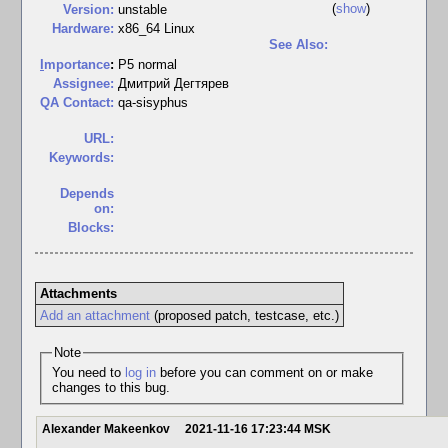
(
show
)
Version:
unstable
Hardware:
x86_64 Linux
See Also:
I
mportance
:
P5 normal
Assignee:
Дмитрий Дегтярев
QA Contact:
qa-sisyphus
URL:
Keywords:
Depends
on:
Blocks:
Attachments
Add an attachment
(proposed patch, testcase, etc.)
Note
You need to
log in
before you can comment on or make
changes to this bug.
Alexander Makeenkov
2021-11-16 17:23:44 MSK