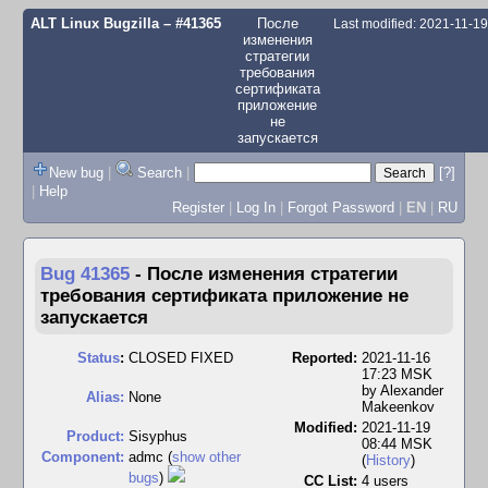
ALT Linux Bugzilla
– #41365
После
Last modified: 2021-11-1
изменения
стратегии
требования
сертификата
приложение
не
запускается
New bug
|
Search
|
[?]
|
Help
Register
|
Log In
|
Forgot Password
|
EN
|
RU
Bug 41365
-
После изменения стратегии
требования сертификата приложение не
запускается
Status
:
CLOSED FIXED
Reported:
2021-11-16
17:23 MSK
by
Alexander
Alias:
None
Makeenkov
Modified:
2021-11-19
Product:
Sisyphus
08:44 MSK
Component:
admc (
show other
(
History
)
bugs
)
CC List:
4 users