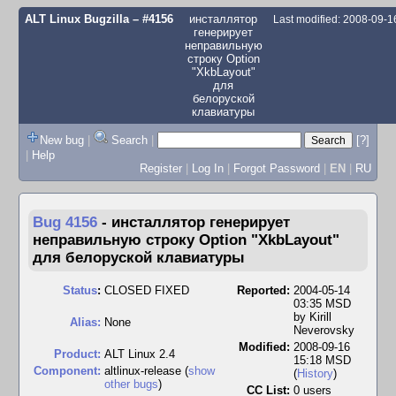
ALT Linux Bugzilla
– #4156
инсталлятор
Last modified: 2008-09-
генерирует
неправильную
строку Option
"XkbLayout"
для
белоруской
клавиатуры
New bug
|
Search
|
[?]
|
Help
Register
|
Log In
|
Forgot Password
|
EN
|
RU
Bug 4156
-
инсталлятор генерирует
неправильную строку Option "XkbLayout"
для белоруской клавиатуры
Status
:
CLOSED FIXED
Reported:
2004-05-14
03:35 MSD
by
Kirill
Alias:
None
Neverovsky
Modified:
2008-09-16
Product:
ALT Linux 2.4
15:18 MSD
Component:
altlinux-release (
show
(
History
)
other bugs
)
CC List:
0 users