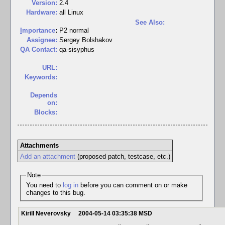
Version:
2.4
Hardware:
all Linux
See Also:
I
mportance
:
P2 normal
Assignee:
Sergey Bolshakov
QA Contact:
qa-sisyphus
URL:
Keywords:
Depends
on:
Blocks:
Attachments
Add an attachment
(proposed patch, testcase, etc.)
Note
You need to
log in
before you can comment on or make
changes to this bug.
Kirill Neverovsky
2004-05-14 03:35:38 MSD