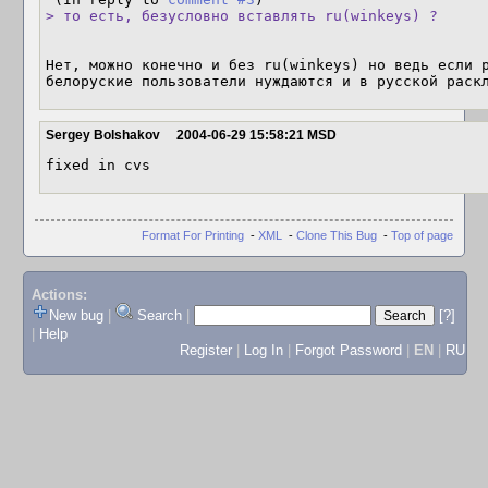
> то есть, безусловно вставлять ru(winkeys) ?
Нет, можно конечно и без ru(winkeys) но ведь если р
белоруские пользователи нуждаются и в русской раск
Sergey Bolshakov
2004-06-29 15:58:21 MSD
fixed in cvs
Format For Printing
-
XML
-
Clone This Bug
-
Top of page
Actions:
New bug
|
Search
|
[?]
|
Help
Register
|
Log In
|
Forgot Password
|
EN
|
RU