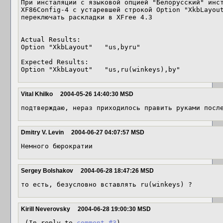
При инсталяции с языковой опцией "Белорусский" инст
XF86Config-4 с устаревшей строкой Option "XkbLayout
переключать раскладки в XFree 4.3 

Actual Results:  

Option "XkbLayout"   "us,byru"

Expected Results:  

Option "XkbLayout"   "us,ru(winkeys),by"
Vital Khilko
2004-05-26 14:40:30 MSD
подтверждаю, нераз приходилось править руками посл
Dmitry V. Levin
2004-06-27 04:07:57 MSD
Немного бюрократии
Sergey Bolshakov
2004-06-28 18:47:26 MSD
то есть, безусловно вставлять ru(winkeys) ?
Kirill Neverovsky
2004-06-28 19:00:30 MSD
 (In reply to 
comment #3