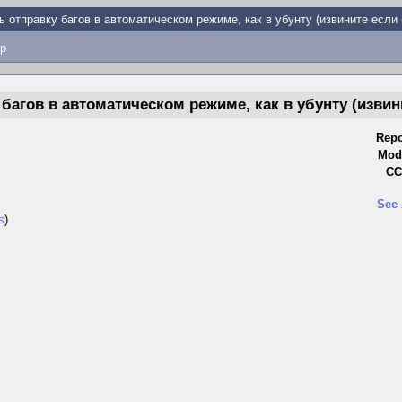
 отправку багов в автоматическом режиме, как в убунту (извините если б
p
агов в автоматическом режиме, как в убунту (извинит
Repo
Modi
CC
See 
s
)