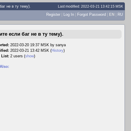
аг не в ту тему).
Last modified: 2022-03-21 13:42:15 MSK
Register
|
Log In
|
Forgot Password
|
EN
|
RU
е если баг не в ту тему).
rted:
2022-03-20 19:37 MSK by
sanya
fied:
2022-03-21 13:42 MSK (
History
)
 List:
2 users
(
show
)
Also: