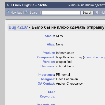
ALT Linux Bugzilla
– #42187
Было бы не плохо сделать
New bug
|
Search
|
[?]
|
Hel
Bug 42187
-
Было бы не плохо сделать отправку б
Status
:
NEW
Alias:
None
Product:
Infrastructure
Component:
bugzilla.altlinux.org (
show other bug
Version:
unspecified
Hardware:
x86_64 Linux
I
mportance
:
P5 normal
Assignee:
Олег Соловьев
QA Contact:
Andrey Cherepanov
URL:
Keywords:
Depends on: