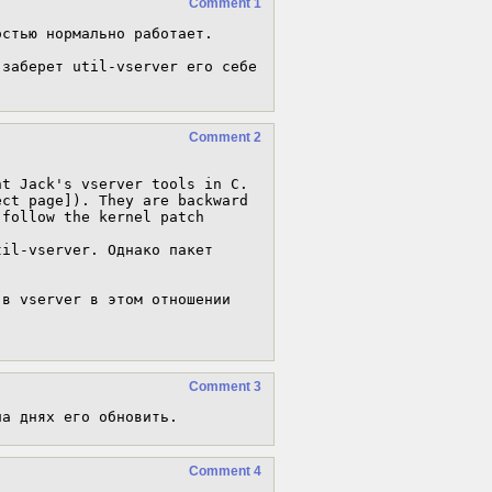
Comment 1
стью нормально работает.

заберет util-vserver его себе 
Comment 2
t Jack's vserver tools in C.

ct page]). They are backward

follow the kernel patch

il-vserver. Однако пакет

в vserver в этом отношении

Comment 3
Comment 4