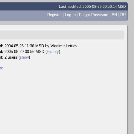
Last modified: 2005-08-29 00:56:14 MSD
Register
|
Log In
|
Forgot Password
|
EN
|
RU
d:
2004-05-26 11:36 MSD by
Vladimir Lettiev
d:
2005-08-29 00:56 MSD (
History
)
t:
2 users
(
show
)
o: