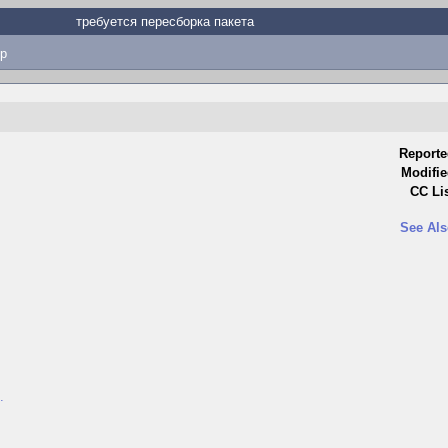
требуется пересборка пакета
p
Reporte
Modifie
CC Lis
See Als
.