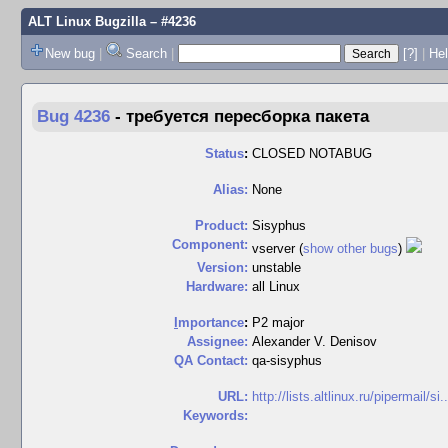
ALT Linux Bugzilla
– #4236
New bug
|
Search
|
[?]
|
Hel
Bug 4236
-
требуется пересборка пакета
Status
:
CLOSED NOTABUG
Alias:
None
Product:
Sisyphus
Component:
vserver (
show other bugs
)
Version:
unstable
Hardware:
all Linux
I
mportance
:
P2 major
Assignee:
Alexander V. Denisov
QA Contact:
qa-sisyphus
URL:
http://lists.altlinux.ru/pipermail/si..
Keywords: