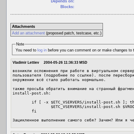
Depends on:
Blocks:
Attachments
Add an attachment
(proposed patch, testcase, etc.)
Note
You need to
log in
before you can comment on or make changes to t
Vladimir Lettiev
2004-05-26 11:36:33 MSD
возникли осложнения при работе в виртуальном сервер
пользователя (подробнее по ссылке). после пересборк
окружении всё стало работать нормально.

также просьба обратить внимание на странный фрагмен
install-post.sh:

        if [ -x $ETC_VSERVERS/install-post.sh ]; then

                $ETC_VSERVERS/install-post.sh $VROOT

        fi

Зацикленное выполнение самого себя? Зачем? Или я ч