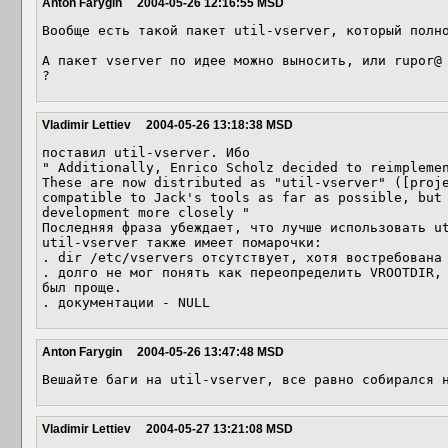
Anton Farygin
2004-05-26 12:16:55 MSD
Вообще есть такой пакет util-vserver, который полно
А пакет vserver по идее можно выносить, или rupor@ 
?
Vladimir Lettiev
2004-05-26 13:18:38 MSD
поставил util-vserver. Ибо

" Additionally, Enrico Scholz decided to reimplemen
These are now distributed as "util-vserver" ([proje
compatible to Jack's tools as far as possible, but 
development more closely "

Последняя фраза убеждает, что лучше использовать ut
util-vserver также имеет помарочки:

. dir /etc/vservers отсутствует, хотя востребована

. долго не мог понять как переопределить VROOTDIR, 
был проще.

. документации - NULL
Anton Farygin
2004-05-26 13:47:48 MSD
Vladimir Lettiev
2004-05-27 13:21:08 MSD