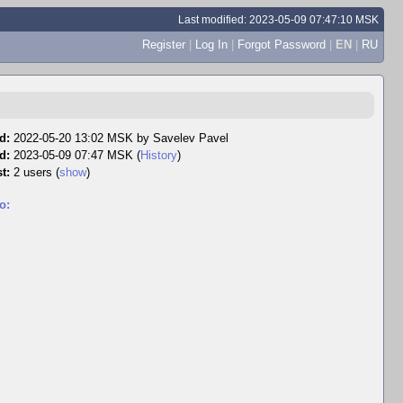
Last modified: 2023-05-09 07:47:10 MSK
Register
|
Log In
|
Forgot Password
|
EN
|
RU
d:
2022-05-20 13:02 MSK by
Savelev Pavel
d:
2023-05-09 07:47 MSK (
History
)
t:
2 users
(
show
)
o: