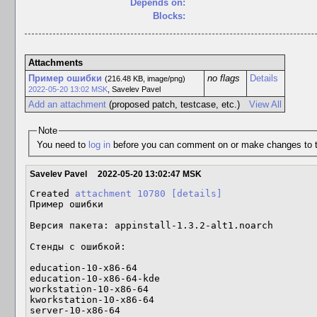
Depends on:
Blocks:
Attachments
Пример ошибки
no flags
Details
(216.48 KB, image/png)
2022-05-20 13:02 MSK
,
Savelev Pavel
Add an attachment
(proposed patch, testcase, etc.)
View All
Note
You need to
log in
before you can comment on or make changes to t
Savelev Pavel
2022-05-20 13:02:47 MSK
Created 
attachment 10780
[details]
Пример ошибки

Версия пакета: appinstall-1.3.2-alt1.noarch

Стенды с ошибкой:

education-10-x86-64

education-10-x86-64-kde

workstation-10-x86-64

kworkstation-10-x86-64

server-10-x86-64
