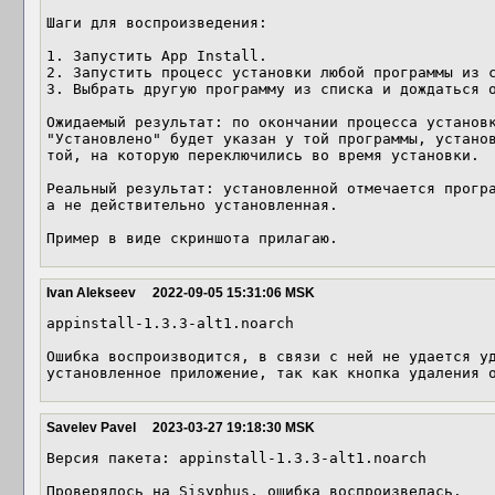
Шаги для воспроизведения:

1. Запустить App Install.

2. Запустить процесс установки любой программы из с
3. Выбрать другую программу из списка и дождаться о
Ожидаемый результат: по окончании процесса установк
"Установлено" будет указан у той программы, установ
той, на которую переключились во время установки.

Реальный результат: установленной отмечается програ
а не действительно установленная.

Пример в виде скриншота прилагаю.
Ivan Alekseev
2022-09-05 15:31:06 MSK
appinstall-1.3.3-alt1.noarch

Ошибка воспроизводится, в связи с ней не удается уд
установленное приложение, так как кнопка удаления 
Savelev Pavel
2023-03-27 19:18:30 MSK
Версия пакета: appinstall-1.3.3-alt1.noarch

Проверялось на Sisyphus, ошибка воспроизвелась.