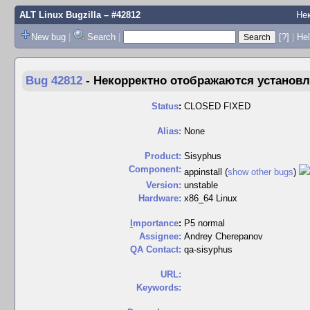
ALT Linux Bugzilla
– #42812
Нек
New bug
|
Search
|
[?]
|
Hel
Bug 42812
-
Некорректно отображаются установле
Status
:
CLOSED FIXED
Alias:
None
Product:
Sisyphus
Component:
appinstall (
show other bugs
)
Version:
unstable
Hardware:
x86_64 Linux
I
mportance
:
P5 normal
Assignee:
Andrey Cherepanov
QA Contact:
qa-sisyphus
URL:
Keywords: