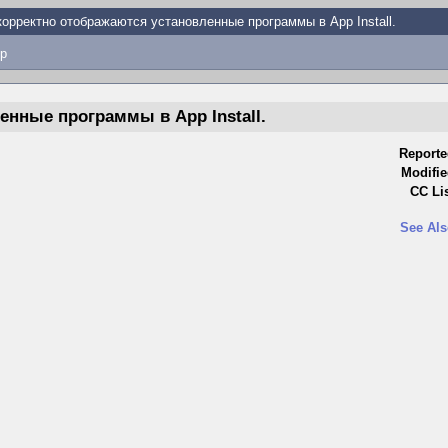
орректно отображаются установленные программы в App Install.
p
нные программы в App Install.
Reporte
Modifie
CC Lis
See Als