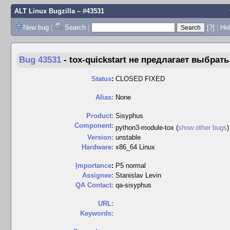
ALT Linux Bugzilla
– #43531
New bug
|
Search
|
[?]
|
Hel
Bug 43531
-
tox-quickstart не предлагает выбрат
Status
:
CLOSED FIXED
Alias:
None
Product:
Sisyphus
Component:
python3-module-tox (
show other bugs
Version:
unstable
Hardware:
x86_64 Linux
I
mportance
:
P5 normal
Assignee:
Stanislav Levin
QA Contact:
qa-sisyphus
URL:
Keywords: