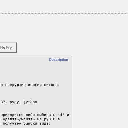
his bug.
Description
р следующие версии питона:

приходится либо выбирать '4' и 
 удалять/менять на py310 в 
 получаем ошибки вида:
