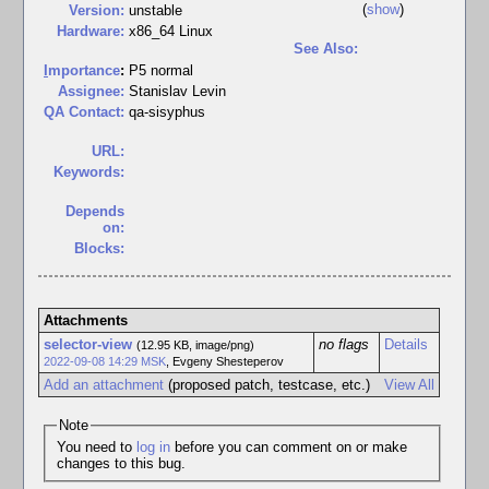
(
show
)
Version:
unstable
Hardware:
x86_64 Linux
See Also:
I
mportance
:
P5 normal
Assignee:
Stanislav Levin
QA Contact:
qa-sisyphus
URL:
Keywords:
Depends
on:
Blocks:
Attachments
selector-view
no flags
Details
(12.95 KB, image/png)
2022-09-08 14:29 MSK
,
Evgeny Shesteperov
Add an attachment
(proposed patch, testcase, etc.)
View All
Note
You need to
log in
before you can comment on or make
changes to this bug.