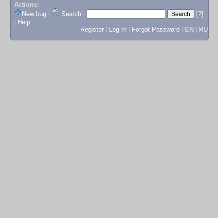
Actions:
New bug
|
Search
|
[?]
|
Help
Register
|
Log In
|
Forgot Password
|
EN
|
RU