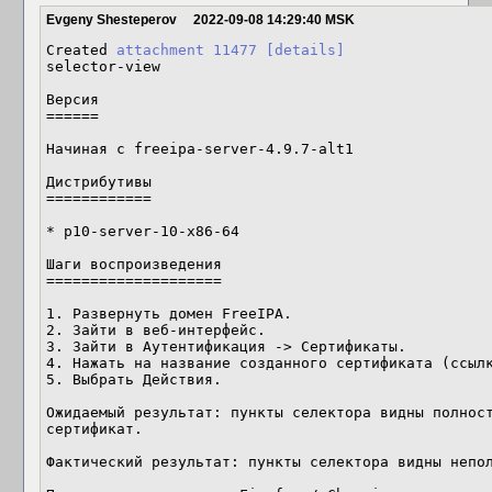
Evgeny Shesteperov
2022-09-08 14:29:40 MSK
Created 
attachment 11477
[details]
selector-view

Версия

======

Начиная с freeipa-server-4.9.7-alt1

Дистрибутивы

============

* p10-server-10-x86-64

Шаги воспроизведения

====================

1. Развернуть домен FreeIPA.

2. Зайти в веб-интерфейс.

3. Зайти в Аутентификация -> Сертификаты.

4. Нажать на название созданного сертификата (ссылк
5. Выбрать Действия.

Ожидаемый результат: пункты селектора видны полност
сертификат.

Фактический результат: пункты селектора видны непол