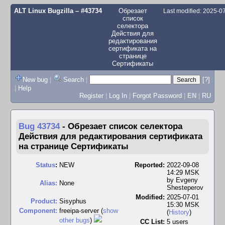
ALT Linux Bugzilla
– #43734
Обрезает
Last modified: 2025-
список
селектора
Действия для
редактирования
сертификата на
странице
Сертификаты
New bug
|
Search
|
[?]
|
Help
Register
|
Log In
|
Forgot Password
|
EN
|
RU
Bug 43734
-
Обрезает список селектора
Действия для редактирования сертификата
на странице Сертификаты
Status
:
NEW
Reported:
2022-09-08
14:29 MSK
by
Evgeny
Alias:
None
Shesteperov
Modified:
2025-07-01
Product:
Sisyphus
15:30 MSK
Component:
freeipa-server (
show
(
History
)
other bugs
)
CC List:
5 users