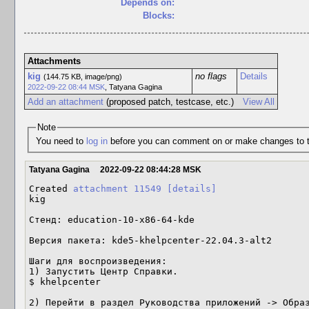
Depends on:
Blocks:
Attachments
kig
no flags
Details
(144.75 KB, image/png)
2022-09-22 08:44 MSK
,
Tatyana Gagina
Add an attachment
(proposed patch, testcase, etc.)
View All
Note
You need to
log in
before you can comment on or make changes to t
Tatyana Gagina
2022-09-22 08:44:28 MSK
Created 
attachment 11549
[details]
kig

Стенд: education-10-x86-64-kde

Версия пакета: kde5-khelpcenter-22.04.3-alt2

Шаги для воспроизведения:

1) Запустить Центр Справки.

$ khelpcenter

2) Перейти в раздел Руководства приложений -> Образ