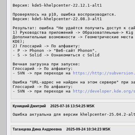
Версия: kde5-khelpcenter-22.12.1-alt1

Проверялось на p10, ошибка воспроизводится.

Версия: kde5-khelpcenter-22.08.3-alt1

Результат: ошибка "Не удаётся получить доступ к сай
1) Руководства приложений -> Образоватлеьные-> Kig 
Дополнительные возможности -> Геометрические места 
KDE);

2) Глоссарий -> По алфавиту:

- P -> Phonon -> "Веб-сайт Phonon".

- S -> Solid -> Ознакомиться с Solid

Вечная загрузка при запуске: 

Глоссарий -> По алфавиту:

- SVN -> при переходе на 
https://http://subversion
Ошибка "URL-адрес не найден на этом сервере" при за
Глоссарий -> По алфавиту:

- SVN -> при переходе на 
http://developer.kde.org/
Куницкий Дмитрий
2025-07-16 13:54:25 MSK
Ошибка актуальна для версии khelpcenter-25.04.2-al
Таганцева Дина Андреевна
2025-09-24 10:34:23 MSK