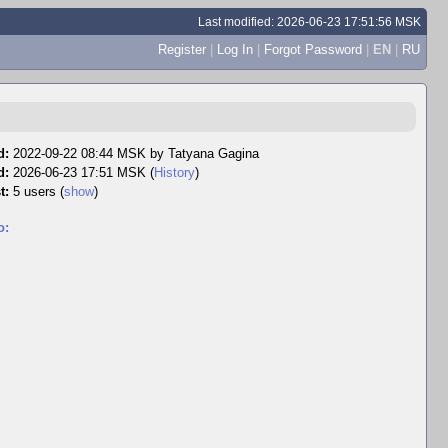
Last modified: 2026-06-23 17:51:56 MSK
Register
|
Log In
|
Forgot Password
|
EN
|
RU
d:
2022-09-22 08:44 MSK by
Tatyana Gagina
d:
2026-06-23 17:51 MSK (
History
)
t:
5 users
(
show
)
o: