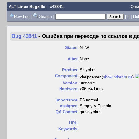
ALT Linux Bugzilla
– #43841
Оши
New bug
|
Search
|
[?]
|
Hel
Bug 43841
-
Ошибка при переходе по ссылке в д
Status
:
NEW
Alias:
None
Product:
Sisyphus
Component:
khelpcenter (
show other bugs
)
Version:
unstable
Hardware:
x86_64 Linux
I
mportance
:
P5 normal
Assignee:
Sergey V Turchin
QA Contact:
qa-sisyphus
URL:
Keywords: