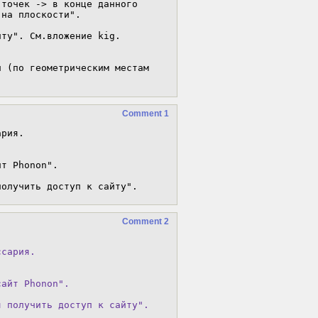
точек -> в конце данного 
на плоскости".

ту". См.вложение kig.

 (по геометрическим местам 
Comment 1
рия.

т Phonon".

получить доступ к сайту".
Comment 2
сария.

айт Phonon".

я получить доступ к сайту".