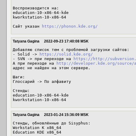
Воспроизводится на:

education-10-x86-64-kde

kworkstation-10-x86-64

Сайт указан 
https://phonon.kde.org/
Tatyana Gagina
2022-09-23 17:40:08 MSK
Добавляю список тем с проблемой загрузки сайтов:

- Solid -> 
https://solid.kde.org/
- SVN -> при переходе на 
https://http://subversion
А при переходе на 
http://developer.kde.org/source/
адрес не найден на этом сервере.

Шаги: 

Глоссарий -> По алфавиту 

Стенды: 

education-10-x86-64-kde

kworkstation-10-x86-64
Tatyana Gagina
2023-01-24 15:36:09 MSK
Стенды, обновлённые до Sisyphus:

Workstation K x86_64

Education KDE x86_64
