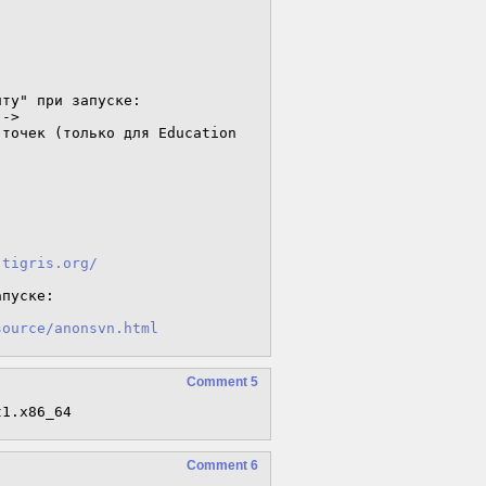
ту" при запуске:

-> 

точек (только для Education 
.tigris.org/
пуске: 

source/anonsvn.html
Comment 5
t1.x86_64
Comment 6