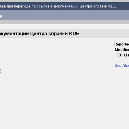
бка при переходе по ссылке в документации Центрa справки KDE
p
окументации Центрa справки KDE
Reporte
Modifie
CC Lis
See Als