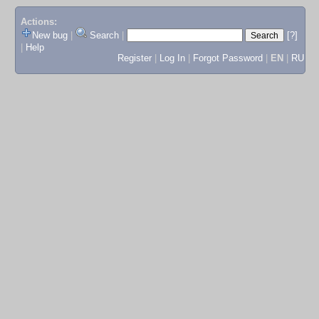
Actions:
New bug
|
Search
|
[?]
|
Help
Register
|
Log In
|
Forgot Password
|
EN
|
RU