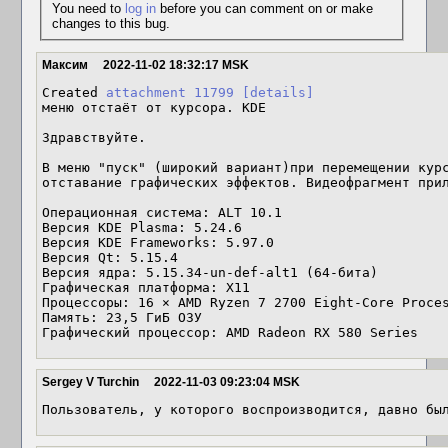
You need to
log in
before you can comment on or make
changes to this bug.
Максим
2022-11-02 18:32:17 MSK
Created 
attachment 11799
[details]
меню отстаёт от курсора. KDE

Здравствуйте.

В меню "пуск" (широкий вариант)при перемещении курс
отставание графических эффектов. Видеофрагмент прил
Операционная система: ALT 10.1

Версия KDE Plasma: 5.24.6

Версия KDE Frameworks: 5.97.0

Версия Qt: 5.15.4

Версия ядра: 5.15.34-un-def-alt1 (64-бита)

Графическая платформа: X11

Процессоры: 16 × AMD Ryzen 7 2700 Eight-Core Proces
Память: 23,5 ГиБ ОЗУ

Графический процессор: AMD Radeon RX 580 Series
Sergey V Turchin
2022-11-03 09:23:04 MSK
Пользователь, у которого воспроизводится, давно бы