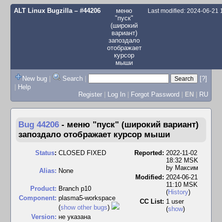
ALT Linux Bugzilla
– #44206
меню
Last modified: 2024-06-21
"пуск"
(широкий
вариант)
запоздало
отображает
курсор
мыши
New bug
|
Search
|
[?]
|
Help
Register
|
Log In
|
Forgot Password
|
EN
|
RU
Bug 44206
-
меню "пуск" (широкий вариант)
запоздало отображает курсор мыши
Status
:
CLOSED FIXED
Reported:
2022-11-02
18:32 MSK
by
Максим
Alias:
None
Modified:
2024-06-21
11:10 MSK
Product:
Branch p10
(
History
)
Component:
plasma5-workspace
CC List:
1 user
(
show other bugs
)
(
show
)
Version:
не указана