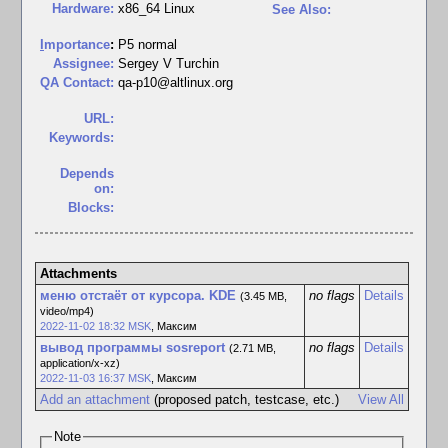
Hardware:
x86_64 Linux
See Also:
I
mportance
:
P5 normal
Assignee:
Sergey V Turchin
QA Contact:
qa-p10@altlinux.org
URL:
Keywords:
Depends
on:
Blocks:
Attachments
меню отстаёт от курсора. KDE
no flags
Details
(3.45 MB,
video/mp4)
2022-11-02 18:32 MSK
,
Максим
вывод программы sosreport
no flags
Details
(2.71 MB,
application/x-xz)
2022-11-03 16:37 MSK
,
Максим
Add an attachment
(proposed patch, testcase, etc.)
View All
Note