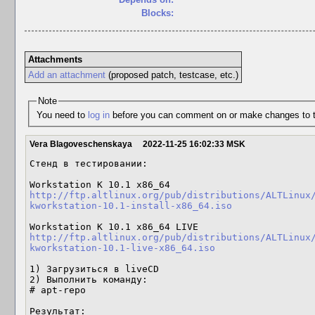
Blocks:
Attachments
Add an attachment
(proposed patch, testcase, etc.)
Note
You need to
log in
before you can comment on or make changes to t
Vera Blagoveschenskaya
2022-11-25 16:02:33 MSK
Стенд в тестировании:

http://ftp.altlinux.org/pub/distributions/ALTLinux
kworkstation-10.1-install-x86_64.iso
http://ftp.altlinux.org/pub/distributions/ALTLinux
kworkstation-10.1-live-x86_64.iso
1) Загрузиться в liveCD

2) Выполнить команду:

# apt-repo

Результат:
