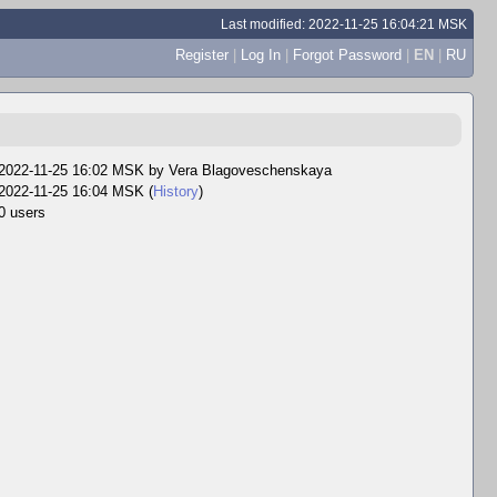
Last modified: 2022-11-25 16:04:21 MSK
Register
|
Log In
|
Forgot Password
|
EN
|
RU
2022-11-25 16:02 MSK by
Vera Blagoveschenskaya
2022-11-25 16:04 MSK (
History
)
0 users