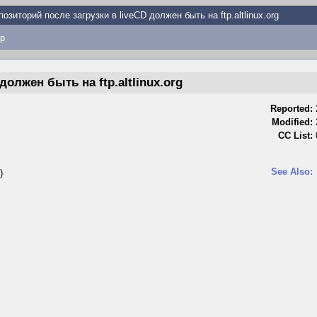
позиторий после загрузки в liveCD должен быть на ftp.altlinux.org
p
должен быть на ftp.altlinux.org
Reported:
Modified:
CC List:
See Also:
)