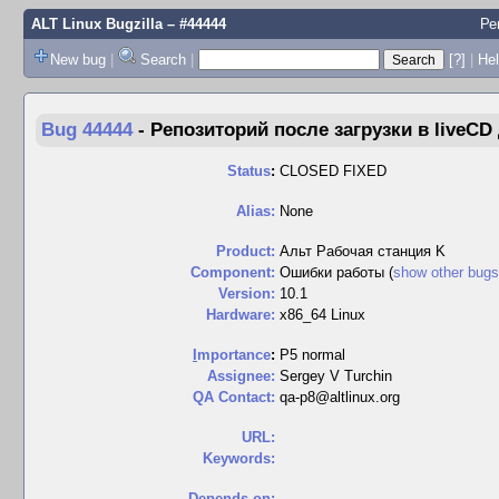
ALT Linux Bugzilla
– #44444
Ре
New bug
|
Search
|
[?]
|
Hel
Bug 44444
-
Репозиторий после загрузки в liveCD 
Status
:
CLOSED FIXED
Alias:
None
Product:
Альт Рабочая станция K
Component:
Ошибки работы (
show other bugs
Version:
10.1
Hardware:
x86_64 Linux
I
mportance
:
P5 normal
Assignee:
Sergey V Turchin
QA Contact:
qa-p8@altlinux.org
URL:
Keywords:
Depends on: