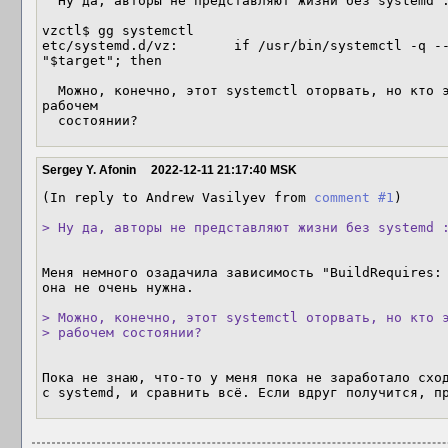
  Ну да, авторы не представляют жизни без systemd :-)

vzctl$ gg systemctl

etc/systemd.d/vz:       if /usr/bin/systemctl -q --
"$target"; then

  Можно, конечно, этот systemctl оторвать, но кто это будет поддерживать в 
рабочем

  состоянии?
Sergey Y. Afonin
2022-12-11 21:17:40 MSK
(In reply to Andrew Vasilyev from 
comment #1
)

> Ну да, авторы не представляют жизни без systemd 
Меня немного озадачила зависимость "BuildRequires: 
она не очень нужна.

> Можно, конечно, этот systemctl оторвать, но кто э
> рабочем состоянии?
Пока не знаю, что-то у меня пока не заработало сход
с systemd, и сравнить всё. Если вдруг получится, п