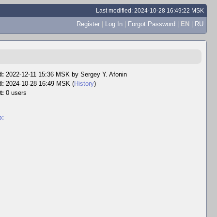
Last modified: 2024-10-28 16:49:22 MSK
Register
|
Log In
|
Forgot Password
|
EN
|
RU
d:
2022-12-11 15:36 MSK by
Sergey Y. Afonin
d:
2024-10-28 16:49 MSK (
History
)
t:
0 users
o: