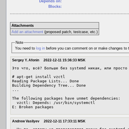
Depends on:
Blocks:
Attachments
Add an attachment
(proposed patch, testcase, etc.)
Note
You need to
log in
before you can comment on or make changes to t
Sergey Y. Afonin
2022-12-11 15:36:33 MSK
Это что, всё? Больше без systemd никак, или просто 
# apt-get install vzctl

Reading Package Lists... Done

Building Dependency Tree... Done

...

The following packages have unmet dependencies:

  vzctl: Depends: /usr/bin/systemctl

E: Broken packages
Andrew Vasilyev
2022-12-11 17:33:11 MSK