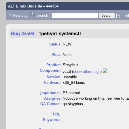
ALT Linux Bugzilla
– #44594
New bug
|
Search
|
[?]
|
Hel
Bug 44594
-
требует systemctl
Status
:
NEW
Alias:
None
Product:
Sisyphus
Component:
vzctl (
show other bugs
)
Version:
unstable
Hardware:
x86_64 Linux
I
mportance
:
P5 normal
Assignee:
Nobody's working on this, feel free to ta
QA Contact:
qa-sisyphus
URL:
Keywords: