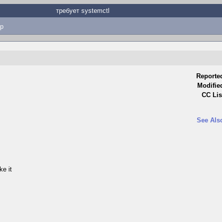
требует systemctl
p
Reporte
Modifie
CC Lis
See Als
ke it