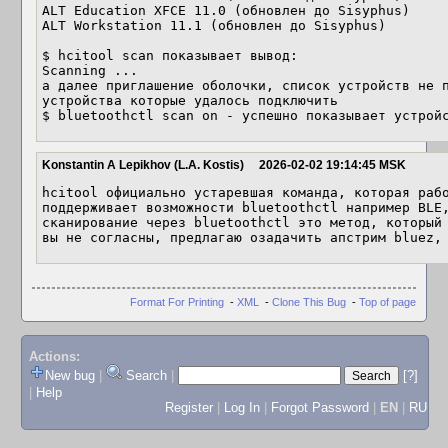
ALT Education XFCE 11.0 (обновлен до Sisyphus)

ALT Workstation 11.1 (обновлен до Sisyphus)

$ hcitool scan показывает вывод:

Scanning ...

а далее приглашение оболочки, список устройств не п
устройства которые удалось подключить 

$ bluetoothctl scan on - успешно показывает устрой
Konstantin A Lepikhov (L.A. Kostis)
2026-02-02 19:14:45 MSK
hcitool официально устаревшая команда, которая рабо
поддерживает возможности bluetoothctl например BLE,
сканирование через bluetoothctl это метод, который 
вы не согласны, предлагаю озадачить апстрим bluez,
Format For Printing
-
XML
-
Clone This Bug
-
Top of page
Actions:
New bug
|
Search
|
[?]
|
Help
Register
|
Log In
|
Forgot Password
|
EN
|
RU