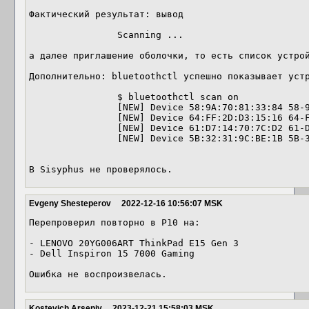
Фактический результат: вывод

		Scanning ...

а далее приглашение оболочки, то есть список устрой
Дополнительно: bluetoothctl успешно показывает устр
		$ bluetoothctl scan on

		[NEW] Device 58:9A:70:81:33:84 58-9A-70-81-33-84

		[NEW] Device 64:FF:2D:D3:15:16 64-FF-2D-D3-15-16

		[NEW] Device 61:D7:14:70:7C:D2 61-D7-14-70-7C-D2

		[NEW] Device 5B:32:31:9C:BE:1B 5B-32-31-9C-BE-1B

В Sisyphus не проверялось.
Evgeny Shesteperov
2022-12-16 10:56:07 MSK
Перепроверил повторно в P10 на:

- LENOVO 20YG006ART ThinkPad E15 Gen 3

- Dell Inspiron 15 7000 Gaming

Ошибка не воспроизвелась.
Kostevich Arseniy
2023-12-21 15:58:03 MSK