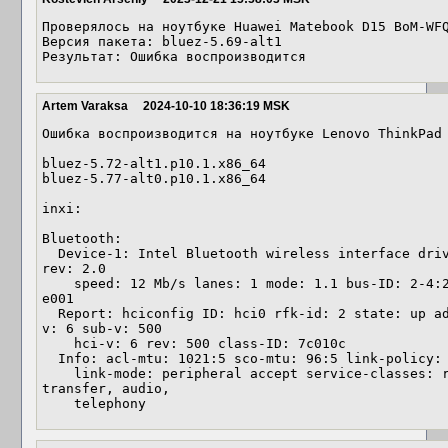
Проверялось на ноутбуке Huawei Matebook D15 BoM-WFQ
Версия пакета: bluez-5.69-alt1

Результат: Ошибка воспроизводится
Artem Varaksa
2024-10-10 18:36:19 MSK
Ошибка воспроизводится на ноутбуке Lenovo ThinkPad 
bluez-5.72-alt1.p10.1.x86_64

bluez-5.77-alt0.p10.1.x86_64

inxi:

Bluetooth:

  Device-1: Intel Bluetooth wireless interface driver: btusb v: 0.8 type: USB 
rev: 2.0

    speed: 12 Mb/s lanes: 1 mode: 1.1 bus-ID: 2-4:2 chip-ID: 8087:07dc class-ID: 
e001

  Report: hciconfig ID: hci0 rfk-id: 2 state: up address: <filter> bt-v: 4.0 lmp-
v: 6 sub-v: 500

    hci-v: 6 rev: 500 class-ID: 7c010c

  Info: acl-mtu: 1021:5 sco-mtu: 96:5 link-policy: rswitch hold sniff

    link-mode: peripheral accept service-classes: rendering, capturing, object 
transfer, audio,

    telephony