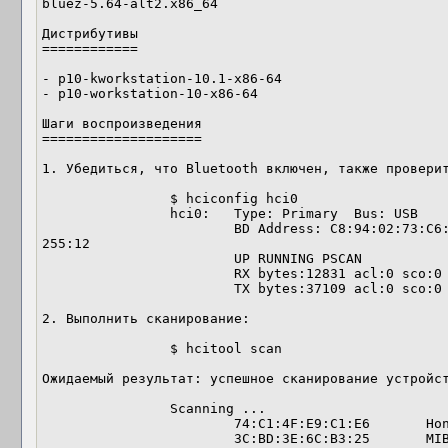
bluez-5.64-alt2.x86_64

Дистрибутивы

============

- p10-kworkstation-10.1-x86-64

- p10-workstation-10-x86-64

Шаги воспроизведения

====================

1. Убедиться, что Bluetooth включен, также проверит
		$ hciconfig hci0

		hci0:	Type: Primary  Bus: USB

			BD Address: C8:94:02:73:C6:82  ACL MTU: 1021:6  SCO MTU: 
255:12

			UP RUNNING PSCAN 

			RX bytes:12831 acl:0 sco:0 events:403 errors:0

			TX bytes:37109 acl:0 sco:0 commands:266 errors:0

2. Выполнить сканирование:

		$ hcitool scan

Ожидаемый результат: успешное сканирование устройст
		Scanning ...

		        74:C1:4F:E9:C1:E6       Honor 10 Lite

		        3C:BD:3E:6C:B3:25       MIBOX3
