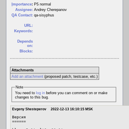
I
mportance
:
P5 normal
Assignee:
Andrey Cherepanov
QA Contact:
qa-sisyphus
URL:
Keywords:
Depends
on:
Blocks:
Attachments
Add an attachment
(proposed patch, testcase, etc.)
Note
You need to
log in
before you can comment on or make
changes to this bug.
Evgeny Shesteperov
2022-12-13 16:10:15 MSK
Версия

======
