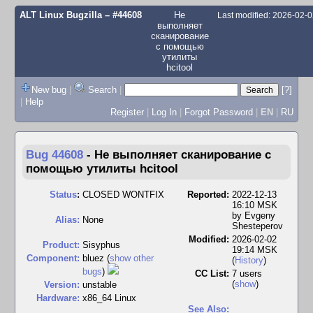
ALT Linux Bugzilla
– #44608
Не
Last modified: 2026-02-
выполняет
сканирование
с помощью
утилиты
hcitool
New bug
|
Search
|
[?]
|
Help
Register
|
Log In
|
Forgot Password
|
EN
|
RU
Bug 44608
-
Не выполняет сканирование с
помощью утилиты hcitool
Status
:
CLOSED WONTFIX
Reported:
2022-12-13
16:10 MSK
by
Evgeny
Alias:
None
Shesteperov
Modified:
2026-02-02
Product:
Sisyphus
19:14 MSK
Component:
bluez (
show other
(
History
)
bugs
)
CC List:
7 users
(
show
)
Version:
unstable
Hardware:
x86_64 Linux
See Also: