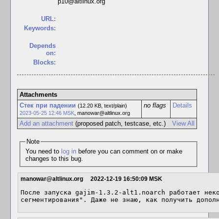
p10@altlinux.org
URL:
Keywords:
Depends
on:
Blocks:
Attachments
Стек при падении
no flags
Details
(12.20 KB, text/plain)
2023-05-25 12:46 MSK
,
manowar@altlinux.org
Add an attachment
(proposed patch, testcase, etc.)
View All
Note
You need to
log in
before you can comment on or make
changes to this bug.
manowar@altlinux.org
2022-12-19 16:50:09 MSK
После запуска gajim-1.3.2-alt1.noarch работает неко
сегментирования". Даже не знаю, как получить допол