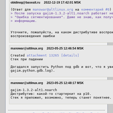
obidinog@basealt.ru
2022-12-19 17:42:01 MSK
(Ответ для 
manowar@altlinux.org
 на 
комментарий #0
> После запуска gajim-1.3.2-alt1.noarch работает не
> "Ошибка сегментирования". Даже не знаю, как получ
> информацию.
Уточните, пожалуйста, на каком дистрибутиве воспрои
воспроизведения ошибки
manowar@altlinux.org
2023-05-25 12:46:54 MSK
Created 
attachment 13265
[details]
Стек при падении

Догадался запустить Python под gdb и вот, что я уви
gajim.python.gdb.log).
manowar@altlinux.org
2023-05-25 12:48:17 MSK
gajim-1.3.2-alt1.noarch

Дистрибутив: какой-то стартеркит на p10.

Стек я приложил, возможно, теперь станет понятнее.