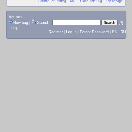
Format For Printing
-
XML
-
Clone This Bug
-
Top of page
Actions:
New bug
|
Search
|
[?]
|
Help
Register
|
Log In
|
Forgot Password
|
EN
|
RU