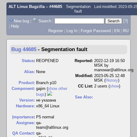
ALT Linux Bugzilla
– #44685
Segmentation
Last modified: 2023-05-
fault
New bug
|
Search
|
[?]
|
Help
Register
|
Log In
|
Forgot Password
|
EN
|
RU
Bug 44685
-
Segmentation fault
Status
:
REOPENED
Reported:
2022-12-19 16:50
MSK by
manowar@altlinux.org
Alias:
None
Modified:
2023-05-25 12:48
MSK (
History
)
Product:
Branch p10
CC List:
2 users
(
show
)
Component:
gajim (
show other
bugs
)
See Also:
Version:
не указана
Hardware:
x86_64 Linux
I
mportance
:
P5 normal
Assignee:
qa-
team@altlinux.org
QA Contact:
qa-